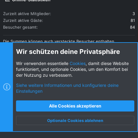
Zurzeit aktive Mitglieder
3
Zurzeit aktive Gäste
81
Besucher gesamt
84
Die Summen können auch versteckte Besucher enthalten.
Teilen
Wir schützen deine Privatsphäre
Diese Seite teilen
Wir verwenden essentielle
Cookies
, damit diese Website
funktioniert, und optionale Cookies, um den Komfort bei
der Nutzung zu verbessern.
Siehe weitere Informationen und konfiguriere deine
Einstellungen
Cookies
KW dark
Deutsch (DE) [Du]
Kontakt
Nutzungsbedingungen
Datenschutz
Alle Cookies akzeptieren
Hilfe und Impressum
R
S
Optionale Cookies ablehnen
S
Oben
Unten