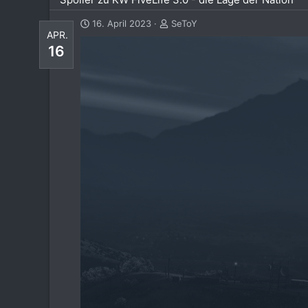
16. April 2023
SeToY
APR.
16