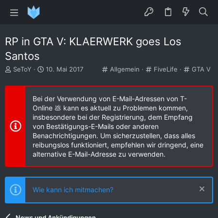
RP in GTA V: KLAERWERK goes Los
Santos
E
E
K
K
K
SeToY
10. Mai 2017
Allgemein
FiveLife
GTA V
r
r
a
a
a
s
s
t
t
t
t
t
e
e
e
Bei der Verwendung von E-Mail-Adressen von T-
e
e
g
g
g
Online 💩 kann es aktuell zu Problemen kommen,
l
l
o
o
o
insbesondere bei der Registrierung, dem Empfang
l
l
r
r
r
von Bestätigungs-E-Mails oder anderen
e
t
i
i
i
Benachrichtigungen. Um sicherzustellen, dass alles
r
a
e
e
e
reibungslos funktioniert, empfehlen wir dringend, eine
m
alternative E-Mail-Adresse zu verwenden.
Wie kann ich mitmachen?
News und Ankündigungen