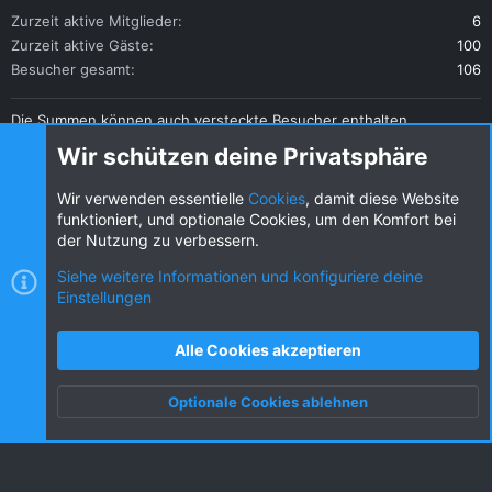
Zurzeit aktive Mitglieder
6
Zurzeit aktive Gäste
100
Besucher gesamt
106
Die Summen können auch versteckte Besucher enthalten.
Teilen
Wir schützen deine Privatsphäre
Diese Seite teilen
Wir verwenden essentielle
Cookies
, damit diese Website
funktioniert, und optionale Cookies, um den Komfort bei
der Nutzung zu verbessern.
Siehe weitere Informationen und konfiguriere deine
Einstellungen
Cookies
KW dark
Deutsch (DE) [Du]
Kontakt
Nutzungsbedingungen
Datenschutz
Alle Cookies akzeptieren
Hilfe und Impressum
R
S
Optionale Cookies ablehnen
S
Oben
Unten