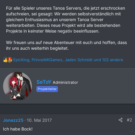
Für alle Spieler unseres Tanoa Servers, die jetzt erschrocken
aufschreien, sei gesagt: Wir werden selbstverständlich mit
gleichem Enthusiasmus an unserem Tanoa Server
weiterarbeiten. Dieses neue Projekt wird alle bestehenden
Projekte in keinster Weise negativ beeinflussen.
Wir freuen uns auf neue Abenteuer mit euch und hoffen, dass
ihr uns auch weiterhin begleitet.
EpicKing
,
PrinceMKGames
,
Jaden Schmidt
und 102 andere
R
e
a
k
G
SeToY
Administrator
t
e
i
Projektleiter
s
o
c
n
h
e
r
n
i
:
e
#2
Jonezz25
10. Mai 2017
b
Ich habe Bock!
e