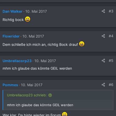
n
v
o
#3
Dan Walker
10. Mai 2017
n
Richtig bock
#4
Flowrider
10. Mai 2017
Dem schließe ich mich an, richtig Bock drauf
#5
Umbrellacorp23
10. Mai 2017
mhm ich glaube das könnte GEIL werden
#6
Pommes
10. Mai 2017
Umbrellacorp23 schrieb:
mhm ich glaube das könnte GEIL werden
War klar. Da biste wieder im Forum