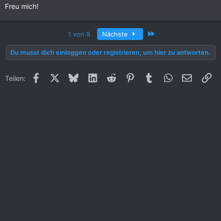
Freu mich!
Letzte
1 von 8
Nächste
Du musst dich einloggen oder registrieren, um hier zu antworten.
Facebook
X (Twitter)
Bluesky
LinkedIn
Reddit
Pinterest
Tumblr
WhatsApp
E-Mail
Li
Teilen: