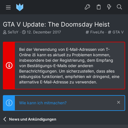
GTA V Update: The Doomsday Heist
E
E
K
K
SeToY
12. Dezember 2017
FiveLife
GTA V
r
r
a
a
s
s
t
t
t
t
e
e
Bei der Verwendung von E-Mail-Adressen von T-
e
e
g
g
Online 💩 kann es aktuell zu Problemen kommen,
l
l
o
o
insbesondere bei der Registrierung, dem Empfang
l
l
r
r
von Bestätigungs-E-Mails oder anderen
e
t
i
i
Benachrichtigungen. Um sicherzustellen, dass alles
r
a
e
e
reibungslos funktioniert, empfehlen wir dringend, eine
m
alternative E-Mail-Adresse zu verwenden.
Wie kann ich mitmachen?
News und Ankündigungen