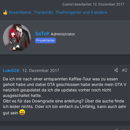
Zuletzt bearbeitet:
12. Dezember 2017
DosenKaese
,
Thyrann82
,
TheFlorigamer
und 6 andere
R
e
a
k
G
SeToY
Administrator
t
e
i
Projektleiter
s
o
c
n
h
e
r
n
i
:
e
#2
Loki628
12. Dezember 2017
b
Da ich mir nach einer entspannten Kaffee-Tour was zu essen
e
geholt habe und dabei GTA geschlossen habe wurde mein GTA V
n
natürlich geupdatet da ich die updates vorher noch nicht
v
ausgeschaltet hatte.
o
Gibt es für das Downgrade eine anleitung? Über die suche finde
n
ich leider nichts. Oder ich bin einfach zu Unfähig, kann auch sehr
gut sein