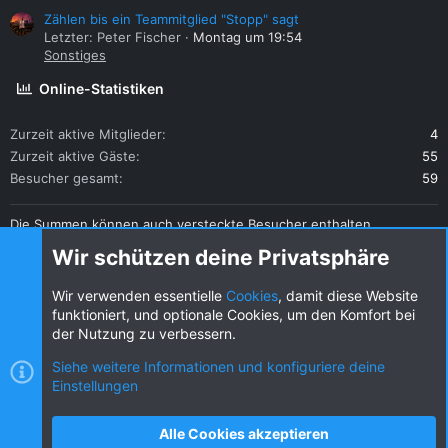
Zählen bis ein Teammitglied "Stopp" sagt
Letzter: Peter Fischer
Montag um 19:54
Sonstiges
Online-Statistiken
Zurzeit aktive Mitglieder
4
Zurzeit aktive Gäste
55
Besucher gesamt
59
Die Summen können auch versteckte Besucher enthalten.
Teilen
Wir schützen deine Privatsphäre
Diese Seite teilen
Wir verwenden essentielle
Cookies
, damit diese Website
funktioniert, und optionale Cookies, um den Komfort bei
der Nutzung zu verbessern.
Siehe weitere Informationen und konfiguriere deine
Einstellungen
Cookies
KW dark
Deutsch (DE) [Du]
Kontakt
Nutzungsbedingungen
Datenschutz
Alle Cookies akzeptieren