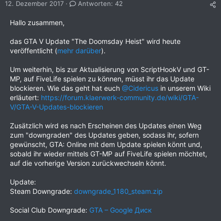
12. Dezember 2017
Antworten: 42
Hallo zusammen,
das GTA V Update "The Doomsday Heist" wird heute
veröffentlicht (
mehr darüber
).
Um weiterhin, bis zur Aktualisierung von ScriptHookV und GT-
MP, auf FiveLife spielen zu können, müsst ihr das Update
blockieren. Wie das geht hat euch
@Cidericus
in unserem Wiki
erläutert:
https://forum.klaerwerk-community.de/wiki/GTA-
V/GTA-V-Updates-blockieren
Zusätzlich wird es nach Erscheinen des Updates einen Weg
zum "downgraden" des Updates geben, sodass ihr, sofern
gewünscht, GTA: Online mit dem Update spielen könnt und,
sobald ihr wieder mittels GT-MP auf FiveLife spielen möchtet,
auf die vorherige Version zurückwechseln könnt.
Update:
Steam Downgrade:
downgrade_1180_steam.zip
Social Club Downgrade:
GTA – Google Диск