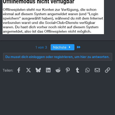
Letzte
1 von 3
Nächste
Du musst dich einloggen oder registrieren, um hier zu antworten.
Facebook
X (Twitter)
Bluesky
LinkedIn
Reddit
Pinterest
Tumblr
WhatsApp
E-Mail
Li
Teilen: