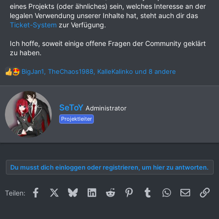
eines Projekts (oder ähnliches) sein, welches Interesse an der
legalen Verwendung unserer Inhalte hat, steht auch dir das
Ticket-System
zur Verfügung.
Ich hoffe, soweit einige offene Fragen der Community geklärt
zu haben.
BigJan1
,
TheChaos1988
,
KalleKalinko
und 8 andere
R
e
a
k
G
SeToY
Administrator
t
e
i
Projektleiter
s
o
c
n
h
e
r
n
i
:
Du musst dich einloggen oder registrieren, um hier zu antworten.
e
b
e
Facebook
X (Twitter)
Bluesky
LinkedIn
Reddit
Pinterest
Tumblr
WhatsApp
E-Mail
Li
Teilen:
n
v
o