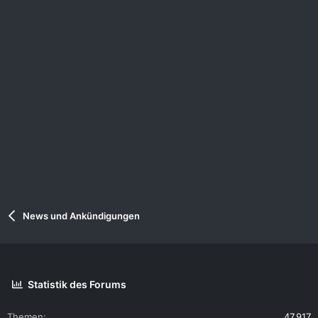
n
News und Ankündigungen
Statistik des Forums
Themen
47.917