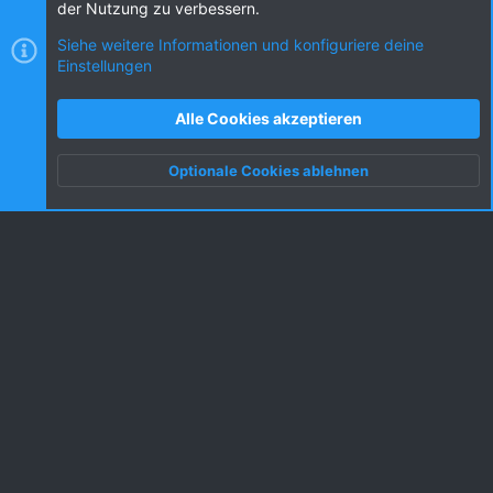
der Nutzung zu verbessern.
Siehe weitere Informationen und konfiguriere deine
Einstellungen
Cookies
KW dark
Deutsch (DE) [Du]
Kontakt
Nutzungsbedingungen
Datenschutz
Alle Cookies akzeptieren
Hilfe und Impressum
R
S
Optionale Cookies ablehnen
S
Oben
Unten