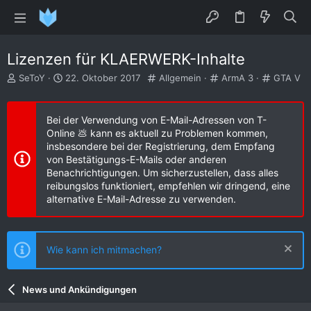
Lizenzen für KLAERWERK-Inhalte
E
E
K
K
K
SeToY
22. Oktober 2017
Allgemein
ArmA 3
GTA V
r
r
a
a
a
s
s
t
t
t
t
t
e
e
e
Bei der Verwendung von E-Mail-Adressen von T-
e
e
g
g
g
Online 💩 kann es aktuell zu Problemen kommen,
l
l
o
o
o
insbesondere bei der Registrierung, dem Empfang
l
l
r
r
r
von Bestätigungs-E-Mails oder anderen
e
t
i
i
i
Benachrichtigungen. Um sicherzustellen, dass alles
r
a
e
e
e
reibungslos funktioniert, empfehlen wir dringend, eine
m
alternative E-Mail-Adresse zu verwenden.
Wie kann ich mitmachen?
News und Ankündigungen