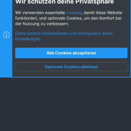
Wir schützen deine Privatsphäre
Diese Seite teilen
Wir verwenden essentielle
Cookies
, damit diese Website
funktioniert, und optionale Cookies, um den Komfort bei
der Nutzung zu verbessern.
Siehe weitere Informationen und konfiguriere deine
Einstellungen
Cookies
KW dark
Deutsch (DE) [Du]
Kontakt
Nutzungsbedingungen
Datenschutz
Alle Cookies akzeptieren
Hilfe und Impressum
R
S
Optionale Cookies ablehnen
S
Oben
Unten