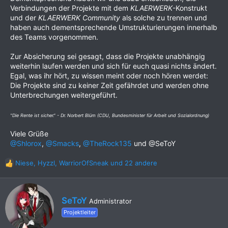
Verbindungen der Projekte mit dem
KLAERWERK
-Konstrukt
und der
KLAERWERK Community
als solche zu trennen und
haben auch dementsprechende Umstrukturierungen innerhalb
des Teams vorgenommen.
Zur Absicherung sei gesagt, dass die Projekte unabhängig
weiterhin laufen werden und sich für euch quasi nichts ändert.
Egal, was ihr hört, zu wissen meint oder noch hören werdet:
Die Projekte sind zu keiner Zeit gefährdet und werden ohne
Unterbrechungen weitergeführt.
"Die Rente ist sicher." - Dr. Norbert Blüm (CDU, Bundesminister für Arbeit und Sozialordnung)
Viele Grüße
@Shlorox
,
@Smacks
,
@TheRock135
und @SeToY
Niese
,
Hyzzl
,
WarriorOfSneak
und 22 andere
R
e
a
k
G
SeToY
Administrator
t
e
i
Projektleiter
s
o
c