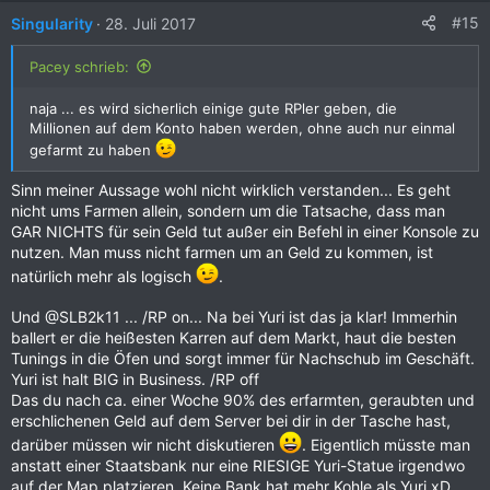
#15
Singularity
28. Juli 2017
Pacey schrieb:
naja ... es wird sicherlich einige gute RPler geben, die
Millionen auf dem Konto haben werden, ohne auch nur einmal
gefarmt zu haben
Sinn meiner Aussage wohl nicht wirklich verstanden... Es geht
nicht ums Farmen allein, sondern um die Tatsache, dass man
GAR NICHTS für sein Geld tut außer ein Befehl in einer Konsole zu
nutzen. Man muss nicht farmen um an Geld zu kommen, ist
natürlich mehr als logisch
.
Und @SLB2k11 ... /RP on... Na bei Yuri ist das ja klar! Immerhin
ballert er die heißesten Karren auf dem Markt, haut die besten
Tunings in die Öfen und sorgt immer für Nachschub im Geschäft.
Yuri ist halt BIG in Business. /RP off
Das du nach ca. einer Woche 90% des erfarmten, geraubten und
erschlichenen Geld auf dem Server bei dir in der Tasche hast,
darüber müssen wir nicht diskutieren
. Eigentlich müsste man
anstatt einer Staatsbank nur eine RIESIGE Yuri-Statue irgendwo
auf der Map platzieren. Keine Bank hat mehr Kohle als Yuri xD