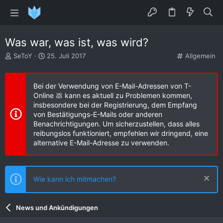
Was war, was ist, was wird?
E
E
K
SeToY
25. Juli 2017
Allgemein
r
r
a
s
s
t
t
t
e
Bei der Verwendung von E-Mail-Adressen von T-
e
e
g
Online 💩 kann es aktuell zu Problemen kommen,
l
l
o
insbesondere bei der Registrierung, dem Empfang
l
l
r
von Bestätigungs-E-Mails oder anderen
e
t
i
Benachrichtigungen. Um sicherzustellen, dass alles
r
a
e
reibungslos funktioniert, empfehlen wir dringend, eine
m
alternative E-Mail-Adresse zu verwenden.
Wie kann ich mitmachen?
News und Ankündigungen