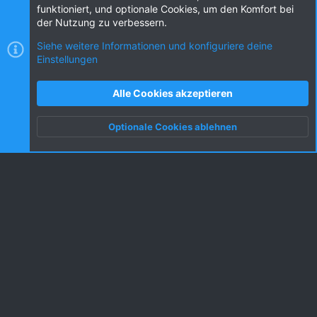
funktioniert, und optionale Cookies, um den Komfort bei
der Nutzung zu verbessern.
Siehe weitere Informationen und konfiguriere deine
Einstellungen
Cookies
KW dark
Deutsch (DE) [Du]
Kontakt
Nutzungsbedingungen
Datenschutz
Alle Cookies akzeptieren
Hilfe und Impressum
R
S
Optionale Cookies ablehnen
S
Oben
Unten