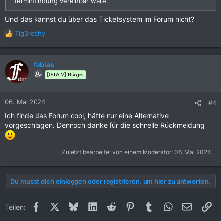
Terminfindung vereinbar wäre.
Und das kannst du über das Ticketsystem im Forum nicht?
Tig3roshy
R
e
a
k
febias
t
[GTA V] Bürger
i
o
n
06. Mai 2024
#4
e
Ich finde das Forum cool, hätte nur eine Alternative
n
vorgeschlagen. Dennoch danke für die schnelle Rückmeldung
:
Zuletzt bearbeitet von einem Moderator:
06. Mai 2024
Du musst dich einloggen oder registrieren, um hier zu antworten.
Facebook
X (Twitter)
Bluesky
LinkedIn
Reddit
Pinterest
Tumblr
WhatsApp
E-Mail
Li
Teilen: