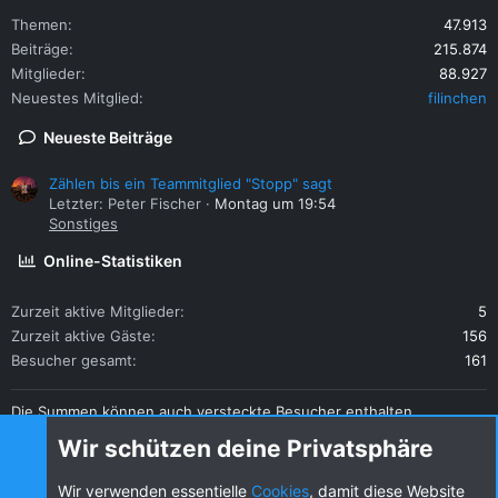
Themen
47.913
Beiträge
215.874
Mitglieder
88.927
Neuestes Mitglied
filinchen
Neueste Beiträge
Zählen bis ein Teammitglied "Stopp" sagt
Letzter: Peter Fischer
Montag um 19:54
Sonstiges
Online-Statistiken
Zurzeit aktive Mitglieder
5
Zurzeit aktive Gäste
156
Besucher gesamt
161
Die Summen können auch versteckte Besucher enthalten.
Teilen
Wir schützen deine Privatsphäre
Diese Seite teilen
Wir verwenden essentielle
Cookies
, damit diese Website