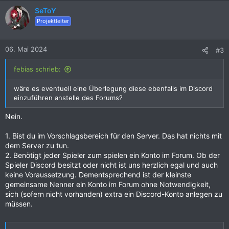
a
k
SeToY
t
Projektleiter
i
o
n
06. Mai 2024
#3
e
n
febias schrieb:
:
wäre es eventuell eine Überlegung diese ebenfalls im Discord
einzuführen anstelle des Forums?
Nein.
1. Bist du im Vorschlagsbereich für den Server. Das hat nichts mit
dem Server zu tun.
2. Benötigt jeder Spieler zum spielen ein Konto im Forum. Ob der
Spieler Discord besitzt oder nicht ist uns herzlich egal und auch
keine Voraussetzung. Dementsprechend ist der kleinste
gemeinsame Nenner ein Konto im Forum ohne Notwendigkeit,
sich (sofern nicht vorhanden) extra ein Discord-Konto anlegen zu
müssen.