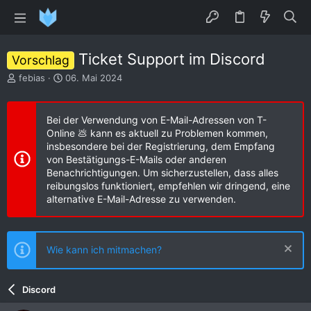
Ticket Support im Discord
Vorschlag
E
E
febias
06. Mai 2024
r
r
s
s
t
t
Bei der Verwendung von E-Mail-Adressen von T-
e
e
Online 💩 kann es aktuell zu Problemen kommen,
l
l
insbesondere bei der Registrierung, dem Empfang
l
l
von Bestätigungs-E-Mails oder anderen
e
t
Benachrichtigungen. Um sicherzustellen, dass alles
r
a
reibungslos funktioniert, empfehlen wir dringend, eine
m
alternative E-Mail-Adresse zu verwenden.
Wie kann ich mitmachen?
Discord