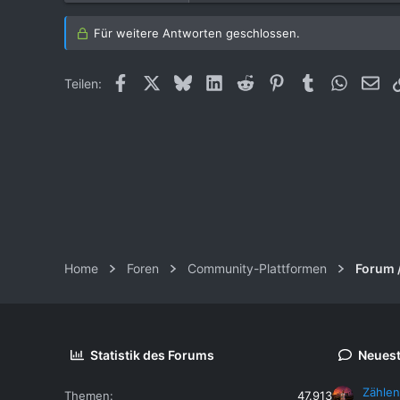
Für weitere Antworten geschlossen.
Facebook
X (Twitter)
Bluesky
LinkedIn
Reddit
Pinterest
Tumblr
WhatsAp
E-M
Teilen:
Home
Foren
Community-Plattformen
Forum 
Statistik des Forums
Neuest
Zählen
Themen
47.913