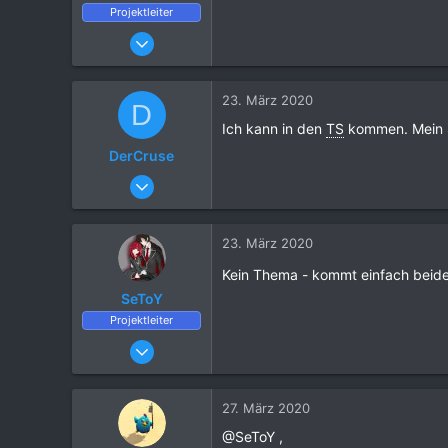
Projektleiter
25. März 2016
6.702
21.081
23. März 2020
D
1.120
Ich kann in den
TS
kommen. Mein S
DerCruse
20. Januar 2018
2
0
23. März 2020
1
Kein Thema - kommt einfach beide
27
SeToY
Projektleiter
25. März 2016
6.702
21.081
27. März 2020
1.120
@SeToY ,