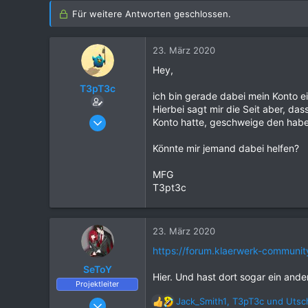
Für weitere Antworten geschlossen.
23. März 2020
Hey,
T3pT3c
ich bin gerade dabei mein Konto 
Hierbei sagt mir die Seit aber, da
23. März 2020
Konto hatte, geschweige den habe 
3
Könnte mir jemand dabei helfen?
0
2
MFG
24
T3pt3c
23. März 2020
https://forum.klaerwerk-communi
SeToY
Hier. Und hast dort sogar ein ande
Projektleiter
25. März 2016
Jack_Smith1
,
T3pT3c
und
Utsc
R