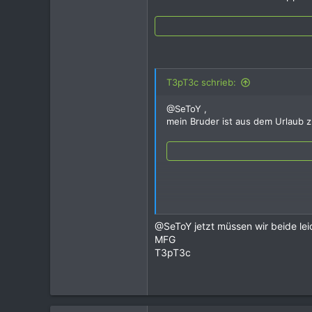
T3pT3c schrieb:
@SeToY ,
mein Bruder ist aus dem Urlaub 
oder kann mit ein anderer Suppor
@SeToY jetzt müssen wir beide leid
MFG
T3pT3c
oder kann mit ein anderer Suppor