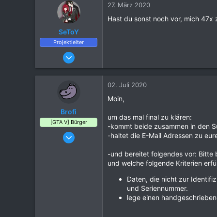
27. März 2020
Hast du sonst noch vor, mich 47x
SeToY
Projektleiter
25. März 2016
6.702
21.081
02. Juli 2020
1.120
Moin,
Brofi
um das mal final zu klären:
[GTA V] Bürger
-kommt beide zusammen in den S
16. August 2016
-haltet die E-Mail Adressen zu eur
124
-und bereitet folgendes vor: Bitte
94
und welche folgende Kriterien erfül
80
Daten, die nicht zur Identi
und Seriennummer.
lege einen handgeschrieben