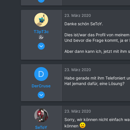
6.702
e
a
21.081
k
23. März 2020
1.120
t
Danke schön SeToY.
i
o
T3pT3c
Dies ist/war das Profil von meine
n
Und bevor die Frage kommt, ja er
e
23. März 2020
n
3
Aber dann kann ich, jetzt mit ihm
:
0
2
23. März 2020
D
24
Habe gerade mit ihm Telefoniert 
Hat jemand dafür, eine Lösung?
DerCruse
20. Januar 2018
2
0
23. März 2020
1
Sorry, wir können nicht einfach 
27
können
SeToY