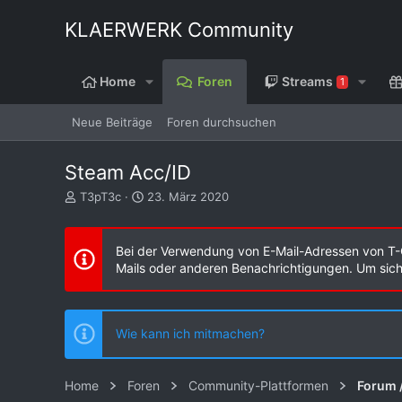
KLAERWERK Community
Home
Foren
Streams
1
Neue Beiträge
Foren durchsuchen
Steam Acc/ID
E
E
T3pT3c
23. März 2020
r
r
s
s
t
t
Bei der Verwendung von E-Mail-Adressen von T-
e
e
Mails oder anderen Benachrichtigungen. Um sicher
l
l
l
l
e
t
r
a
Wie kann ich mitmachen?
m
Home
Foren
Community-Plattformen
Forum 