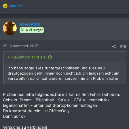
Maurice
R
e
a
k
Rowdy100
t
[GTA V] Bürger
i
o
n
29. November 2017
#16
e
n
NinjaEinhorn schrieb:
:
ich habe sogar alles runtergeschmissen und alles neu
draufgezogen geht immer noch nicht ich bin langsam echt am
verzweifeln da ich auf anderen servern nie ein Problem hatte
Probier mal bitte folgendes,bei mir hat es den Fehler behoben:
Gehe zu Steam - Bibliothek - Spiele - GTA V - rechtsklick
Eigenschaften - unten auf Startoptionen festlegen
Da knatterst du rein: -scOfflineOnly
Dann auf ok
Versuche zu verbinden!