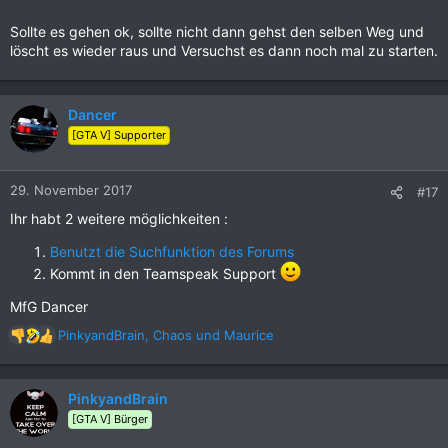
Sollte es gehen ok, sollte nicht dann gehst den selben Weg und
löscht es wieder raus und Versuchst es dann noch mal zu starten.
Dancer
[GTA V] Supporter
29. November 2017
#17
Ihr habt 2 weitere möglichkeiten :
Benutzt die Suchfunktion des Forums
Kommt in den Teamspeak Support
MfG Dancer
PinkyandBrain
,
Chaos
und
Maurice
R
e
a
k
PinkyandBrain
t
[GTA V] Bürger
i