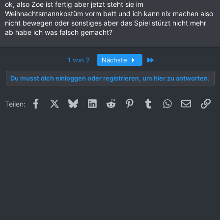
ok, also Zoe ist fertig aber jetzt steht sie im
Weihnachtsmannkostüm vorm bett und ich kann nix machen also
nicht bewegen oder sonstiges aber das Spiel stürzt nicht mehr
ab habe ich was falsch gemacht?
Letzte
1 von 2
Nächste
Du musst dich einloggen oder registrieren, um hier zu antworten.
Facebook
X (Twitter)
Bluesky
LinkedIn
Reddit
Pinterest
Tumblr
WhatsApp
E-Mail
Li
Teilen: