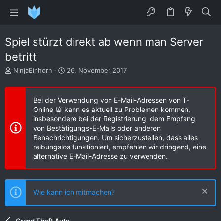
Spiel stürzt direkt ab wenn man Server
betritt
E
E
NinjaEinhorn
26. November 2017
r
r
s
s
t
t
Bei der Verwendung von E-Mail-Adressen von T-
e
e
Online 💩 kann es aktuell zu Problemen kommen,
l
l
insbesondere bei der Registrierung, dem Empfang
l
l
von Bestätigungs-E-Mails oder anderen
e
t
Benachrichtigungen. Um sicherzustellen, dass alles
r
a
reibungslos funktioniert, empfehlen wir dringend, eine
m
alternative E-Mail-Adresse zu verwenden.
Wie kann ich mitmachen?
Grand Theft Auto