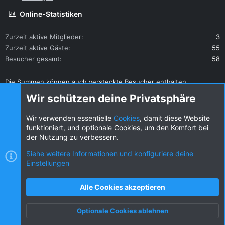
Online-Statistiken
Zurzeit aktive Mitglieder
3
Zurzeit aktive Gäste
55
Besucher gesamt
58
Die Summen können auch versteckte Besucher enthalten.
Teilen
Wir schützen deine Privatsphäre
Diese Seite teilen
Wir verwenden essentielle
Cookies
, damit diese Website
funktioniert, und optionale Cookies, um den Komfort bei
der Nutzung zu verbessern.
Siehe weitere Informationen und konfiguriere deine
Einstellungen
Cookies
KW dark
Deutsch (DE) [Du]
Kontakt
Nutzungsbedingungen
Datenschutz
Alle Cookies akzeptieren
Hilfe und Impressum
R
S
Optionale Cookies ablehnen
S
Oben
Unten