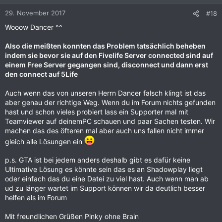
o
n
29. November 2017
#18
e
Wooow Dancer ^^
n
:
Also die meißten konnten das Problem tatsächlich beheben
indem sie bevor sie auf den Fivelife Server connected sind auf
einem Free Server gegangen sind, disconnect und dann erst
den connect auf 5Life
Auch wenn das von unseren Herrn Dancer falsch klingt ist das
aber genau der richtige Weg. Wenn du im Forum nichts gefunden
hast und schon vieles probiert lass ein Supporter mal mit
Teamviewer auf deinemPC schauen und paar Sachen testen. Wir
machen das des öfteren mal aber auch uns fallen nicht immer
gleich alle Lösungen ein
p.s. GTA ist bei jedem anders deshalb gibt es dafür keine
Ultimative Lösung es könnte sein das es an Shadowplay liegt
oder einfach das du eine Datei zu viel hast. Auch wenn man ab
ud zu länger wartet im Support können wir da deutlich besser
helfen als im Forum
Mit freundlichen Grüßen Pinky ohne Brain