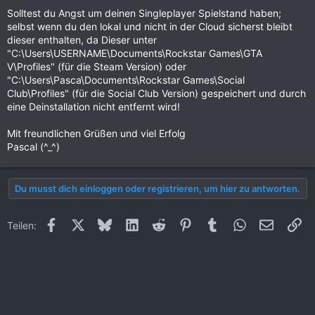
Solltest du Angst um deinen Singleplayer Spielstand haben;
selbst wenn du den lokal und nicht in der Cloud sicherst bleibt
dieser enthalten, da Dieser unter
"C:\Users\USERNAME\Documents\Rockstar Games\GTA
V\Profiles" (für die Steam Version) oder
"C:\Users\Pasca\Documents\Rockstar Games\Social
Club\Profiles" (für die Social Club Version) gespeichert und durch
eine Deinstallation nicht entfernt wird!
Mit freundlichen Grüßen und viel Erfolg
Pascal (^_^)
Du musst dich einloggen oder registrieren, um hier zu antworten.
Facebook
X (Twitter)
Bluesky
LinkedIn
Reddit
Pinterest
Tumblr
WhatsApp
E-Mail
Li
Teilen: