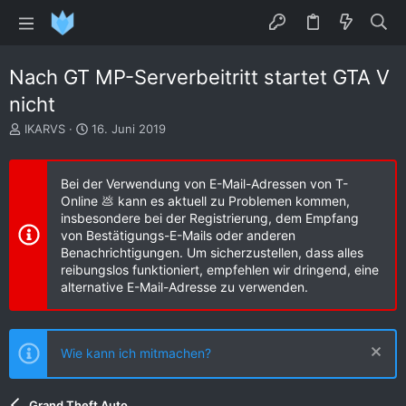
Nach GT MP-Serverbeitritt startet GTA V
nicht
E
E
IKARVS
16. Juni 2019
r
r
s
s
t
t
Bei der Verwendung von E-Mail-Adressen von T-
e
e
Online 💩 kann es aktuell zu Problemen kommen,
l
l
insbesondere bei der Registrierung, dem Empfang
l
l
von Bestätigungs-E-Mails oder anderen
e
t
Benachrichtigungen. Um sicherzustellen, dass alles
r
a
reibungslos funktioniert, empfehlen wir dringend, eine
m
alternative E-Mail-Adresse zu verwenden.
Wie kann ich mitmachen?
Grand Theft Auto