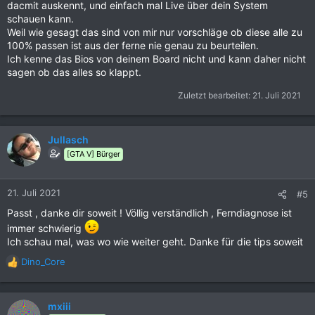
dacmit auskennt, und einfach mal Live über dein System
schauen kann.
Weil wie gesagt das sind von mir nur vorschläge ob diese alle zu
100% passen ist aus der ferne nie genau zu beurteilen.
Ich kenne das Bios von deinem Board nicht und kann daher nicht
sagen ob das alles so klappt.
Zuletzt bearbeitet:
21. Juli 2021
Jullasch
[GTA V] Bürger
21. Juli 2021
#5
Passt , danke dir soweit ! Völlig verständlich , Ferndiagnose ist
immer schwierig
Ich schau mal, was wo wie weiter geht. Danke für die tips soweit
Dino_Core
R
e
a
k
mxiii