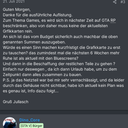
21. Juli 2021
#3
e
Guten Morgen,
n
Danke für die ausführliche Auflistung.
:
Zum Thema Games, es wird sich in nächster Zeit auf GTA
RP
beschränken, also von daher muss keine der aktuellsten
Grfikkarten rein.
An sich ist das vom Budget sicherlich auch machbar die oben
genannten Summen auszugeben.
Würde es einen Sinn machen kurzfristigt die Grafkkarte zu erst
zu tauschen? das zumindest mal die nächsten 6 Wochen mehr
Ruhe ist als aktuell mit den Bluescreens?
Und dann in die Beschaffung der restlichen Teile zu gehen ?
Einfach nur deswegen , da ich dann Urlaub habe, um zu dem
Zeitpunkt dann alles zusammen zu bauen.
P.S. ja das Netzteil war bei mir sehr vernachlässigt, und da leider
durch das Gehäuse nicht sichtbar, habe ich aktuell kein Plan was
es genau ist, Info dazu folgt...
Gruß Jullasch
Dino_Core
[GTA V] Bürger