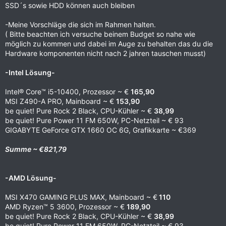
SSD´s sowie HDD können auch bleiben
-Meine Vorschläge die sich im Rahmen halten.
( Bitte beachten ich versuche beinem Budget so nahe wie
möglich zu kommen und dabei im Auge zu behalten das du die
Hardware komponenten nicht nach 2 jahren tauschen musst)
-Intel Lösung-
Intel® Core™ i5-10400, Prozessor ~ €
165,90
MSI Z490-A PRO, Mainboard ~ €
153,90
be quiet! Pure Rock 2 Black, CPU-Kühler ~ €
38,99
be quiet! Pure Power 11 FM 650W, PC-Netzteil ~ € 93
GIGABYTE GeForce GTX 1660 OC 6G, Grafikkarte ~ €369
Summe ~ €821,79
-AMD Lösung-
MSI X470 GAMING PLUS MAX, Mainboard ~ €
110
AMD Ryzen™ 5 3600, Prozessor ~ €
189,90
be quiet! Pure Rock 2 Black, CPU-Kühler ~ €
38,99
be quiet! Pure Power 11 FM 650W, PC-Netzteil ~ € 93