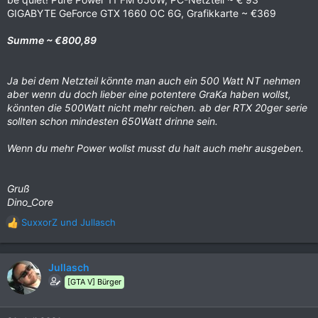
GIGABYTE GeForce GTX 1660 OC 6G, Grafikkarte ~ €369
Summe ~ €800,89
Ja bei dem Netzteil könnte man auch ein 500 Watt NT nehmen
aber wenn du doch lieber eine potentere GraKa haben wollst,
könnten die 500Watt nicht mehr reichen. ab der RTX 20ger serie
sollten schon mindesten 650Watt drinne sein.
Wenn du mehr Power wollst musst du halt auch mehr ausgeben.
Gruß
Dino_Core
SuxxorZ
und
Jullasch
R
e
a
k
Jullasch
t
[GTA V] Bürger
i
o
n