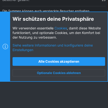
Die Summen können auch versteckte Besucher enthalten.
Teilen
Wir schützen deine Privatsphäre
Diese Seite teilen
Wir verwenden essentielle
Cookies
, damit diese Website
funktioniert, und optionale Cookies, um den Komfort bei
der Nutzung zu verbessern.
Siehe weitere Informationen und konfiguriere deine
Einstellungen
Cookies
KW dark
Deutsch (DE) [Du]
Kontakt
Nutzungsbedingungen
Datenschutz
Alle Cookies akzeptieren
Hilfe und Impressum
R
S
Optionale Cookies ablehnen
S
Oben
Unten