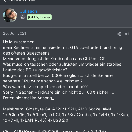
Jullasch
[GTA V] Bürger
20. Juli 2021
#1
Hallo zusammen,
mein Rechner ist immer wieder mit GTA überfordert, und bringt
des öfteren Bluescreens.
Meine Vermutung ist die Kombination aus CPU mit GPU.
Was muss ich tauschen oder aufrüsten um wieder ein stabiles
Laufen des PC zu gewährleisten?
Budget ist aktuell bei ca. 600€ möglich ... ich denke eine
separate GPU würde schon viel bringen ?
Was wäre da zu empfehlen oder machbar??
Sorry in Sachen Hardware bin ich nicht zu 100% sicher ....
Daten hier mal im Anhang_
Mainboard: Gigabyte GA-A320M-S2H, AMD Sockel AM4
1xPCIe x16, 1xPCIe x1, 2xPCI, 1xPS/2 Combo, 1xDVI-D, 1xD-Sub,
1xHDMI, 1xLAN(RJ45),4xUSB 2.0
CPU: AMD Ryzen 3 3200G Prozessor mit 4 x 3,6 GHz