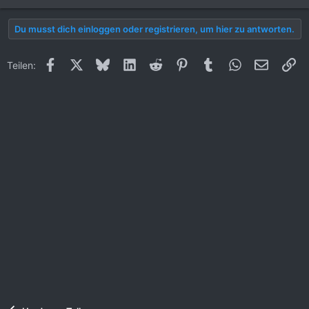
Du musst dich einloggen oder registrieren, um hier zu antworten.
Facebook
X (Twitter)
Bluesky
LinkedIn
Reddit
Pinterest
Tumblr
WhatsApp
E-Mail
Li
Teilen: