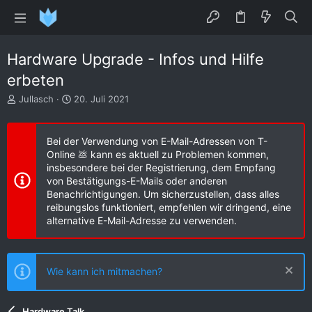
Hardware Upgrade - Infos und Hilfe
erbeten
E
E
Jullasch
20. Juli 2021
r
r
s
s
t
t
Bei der Verwendung von E-Mail-Adressen von T-
e
e
Online 💩 kann es aktuell zu Problemen kommen,
l
l
insbesondere bei der Registrierung, dem Empfang
l
l
von Bestätigungs-E-Mails oder anderen
e
t
Benachrichtigungen. Um sicherzustellen, dass alles
r
a
reibungslos funktioniert, empfehlen wir dringend, eine
m
alternative E-Mail-Adresse zu verwenden.
Wie kann ich mitmachen?
Hardware Talk