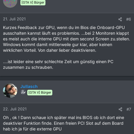
t
[GTA V] Bürger
i
o
n
21. Juli 2021
#6
e
Kurzes Feedback zur GPU, wenn du im Bios die Onboard-GPU
n
ausschalten kannst läuft es problemlos. ...bei 2 Monitoren klappt
:
es meist auch die interne GPU mit dem second Screen zu.stellen.
Windows kommt damit mittlerweile gur klar, aber keinen
wirklichen Vorteil. Von daher lieber deaktivieren.
....ist leider eine sehr schlechte Zeit um günstig einen PC
zusammen zu schrauben.
Jullasch
[GTA V] Bürger
22. Juli 2021
#7
Oh , ok ! Dann schaue ich später mal ins BIOS ob ich dort eine
deaktivier Funktion finde. Einen freien PCI Slot auf dem Board
hab ich ja für die externe GPU