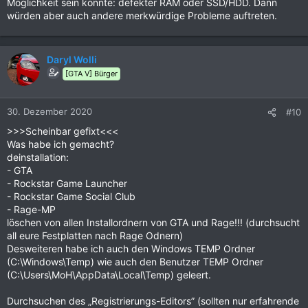
Möglichkeit sein könnte: defekter RAM oder SSD/HDD. Dann
würden aber auch andere merkwürdige Probleme auftreten.
Daryl Wolli
[GTA V] Bürger
30. Dezember 2020
#10
>>>Scheinbar gefixt<<<
Was habe ich gemacht?
deinstallation:
- GTA
- Rockstar Game Launcher
- Rockstar Game Social Club
- Rage-MP
löschen von allen Installordnern von GTA und Rage!!! (durchsucht
all eure Festplatten nach Rage Odnern)
Desweiteren habe ich auch den Windows TEMP Ordner
(C:\Windows\Temp) wie auch den Benutzer TEMP Ordner
(C:\Users\MoH\AppData\Local\Temp) geleert.
Durchsuchen des „Registrierungs-Editors” (sollten nur erfahrende