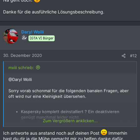
Danke für die ausführliche Lösungsbeschreibung.
Daryl Wolli
[GTA V] Bürger
30. Dezember 2020
#12
mxiii schrieb:
@Daryl Wolli
Sorry vorab schonmal für die folgenden banalen Fragen, aber
oft wird nur eine Kleinigkeit übersehen.
Kaspersky komplett deinstalliert ? Ein deaktivieren
genügt manchmal leider nicht.
Zum Vergrößern anklicken...
Eventuell noch ein 2tes Antivirenprogramm am Laufen ?
..weg damit
Ich antworte aus anstand noch auf deinen Post
Immerhin
Irgend eine TuningSoftware wie ccCleaner etc. am
hast du dir ja die Mühe gemacht mir zu helfen danke dafür.