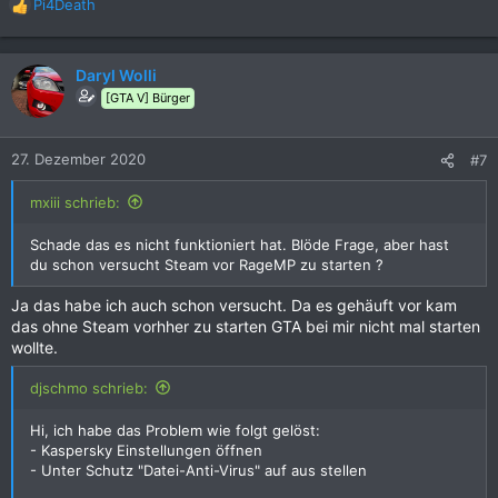
Pi4Death
R
e
a
k
Daryl Wolli
t
[GTA V] Bürger
i
o
n
27. Dezember 2020
#7
e
n
mxiii schrieb:
:
Schade das es nicht funktioniert hat. Blöde Frage, aber hast
du schon versucht Steam vor RageMP zu starten ?
Ja das habe ich auch schon versucht. Da es gehäuft vor kam
das ohne Steam vorhher zu starten GTA bei mir nicht mal starten
wollte.
djschmo schrieb:
Hi, ich habe das Problem wie folgt gelöst:
- Kaspersky Einstellungen öffnen
- Unter Schutz "Datei-Anti-Virus" auf aus stellen