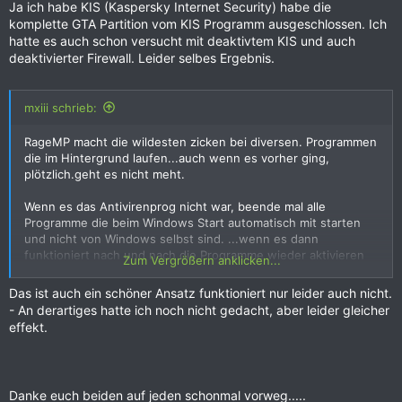
probieren.
Ja ich habe KIS (Kaspersky Internet Security) habe die
Viele Grüße und einen schönen Weihnachtsfeiertag
komplette GTA Partition vom KIS Programm ausgeschlossen. Ich
hatte es auch schon versucht mit deaktivtem KIS und auch
deaktivierter Firewall. Leider selbes Ergebnis.
mxiii schrieb:
RageMP macht die wildesten zicken bei diversen. Programmen
die im Hintergrund laufen...auch wenn es vorher ging,
plötzlich.geht es nicht meht.
Wenn es das Antivirenprog nicht war, beende mal alle
Programme die beim Windows Start automatisch mit starten
und nicht von Windows selbst sind. ...wenn es dann
funktioniert nach und nach die Programme wieder aktivieren
Zum Vergrößern anklicken...
um das Programm zu finden, was den Fehler verursacht.
Das ist auch ein schöner Ansatz funktioniert nur leider auch nicht.
LG
- An derartiges hatte ich noch nicht gedacht, aber leider gleicher
MXIII
effekt.
Danke euch beiden auf jeden schonmal vorweg.....