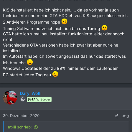
laufen ? ..weg damit
GTA V gelöscht und neu installiert ? Spieledatein
KIS deinstalliert habe ich nicht nein..... da es vorhher ja auch
reparieren hilft nur bendingt und beachtet keine MODs
funktionierte und meine GTA HDD eh von KIS ausgeschlossen ist.
etc.
2 Antivieren Programme nope
RageMP komplett löschen und neu installiert ?
Hast du verschiedene GTA V Versionen (Epic /
Tuning Software nutze ich nicht ich bin das Tuning
SocialClub / Steam) ? Da kann der R*Launcher schon mal
GTA hatte ich x mal neu installiert funktionierte leider dennnoch
durcheinander kommen. ggf. alles runter vom Rechner
nicht.
und nur die Steam Version neu installieren.
Verschiedene GTA versionen habe ich zwar ist aber nur eine
Wirklich alles was im Autostart war und nicht von
installiert
Microsft kommt deaktiviert ? Selbst ein offline Tool das
Im Autostart habe ich soweit angepasst das nur das startet was
automatisch startet kann da Probleme machen.
ich brauche
Windows Updates installiert ? Nicht das dein Rechner
Windows Updates leider zu 99% immer auf dem Laufendem.
auf einen neustart wartet und rum zickt
PC startet jeden Tag neu
last but not least: PC neugestartet nach den ganzen
angesprochenen Punkten ?
Daryl Wolli
Letzt endlich kann es nur an einer defekten Datei oder einem
[GTA V] Bürger
Programm liegen was den Zugriff verhindert. Was auch noch
eine Möglichkeit sein könnte: defekter RAM oder SSD/HDD.
Dann würden aber auch andere merkwürdige Probleme
30. Dezember 2020
#13
auftreten.
mxiii schrieb: