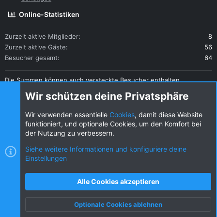
Online-Statistiken
Zurzeit aktive Mitglieder
8
Zurzeit aktive Gäste
56
Besucher gesamt
64
Die Summen können auch versteckte Besucher enthalten.
Teilen
Wir schützen deine Privatsphäre
Diese Seite teilen
Wir verwenden essentielle
Cookies
, damit diese Website
funktioniert, und optionale Cookies, um den Komfort bei
der Nutzung zu verbessern.
Siehe weitere Informationen und konfiguriere deine
Einstellungen
Cookies
KW dark
Deutsch (DE) [Du]
Kontakt
Nutzungsbedingungen
Datenschutz
Alle Cookies akzeptieren
Hilfe und Impressum
R
S
Optionale Cookies ablehnen
S
Oben
Unten