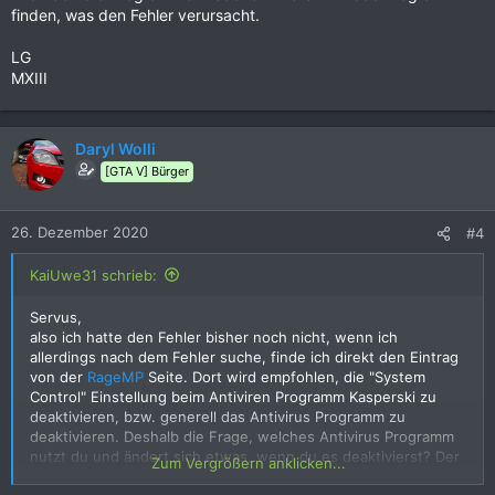
finden, was den Fehler verursacht.
LG
MXIII
Daryl Wolli
[GTA V] Bürger
26. Dezember 2020
#4
KaiUwe31 schrieb:
Servus,
also ich hatte den Fehler bisher noch nicht, wenn ich
allerdings nach dem Fehler suche, finde ich direkt den Eintrag
von der
RageMP
Seite. Dort wird empfohlen, die "System
Control" Einstellung beim Antiviren Programm Kasperski zu
deaktivieren, bzw. generell das Antivirus Programm zu
deaktivieren. Deshalb die Frage, welches Antivirus Programm
nutzt du und ändert sich etwas, wenn du es deaktivierst? Der
Zum Vergrößern anklicken...
Artikel ist zwar für Rage 1.1, allerdings kannst du es ja trotzdem