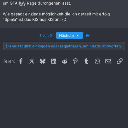
um GTA-
KW
-Rage durchgehen lässt.
Wie gesagt einziege möglichkeit die ich derzeit mit erfolg
"Spiele" ist das KIS aus KIS an :-D
Letzte
1 von 2
Nächste
Du musst dich einloggen oder registrieren, um hier zu antworten.
Facebook
X (Twitter)
Bluesky
LinkedIn
Reddit
Pinterest
Tumblr
WhatsApp
E-Mail
Li
Teilen: