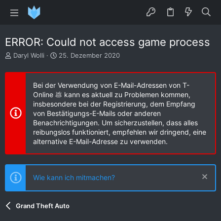
ERROR: Could not access game process
E
E
Daryl Wolli
25. Dezember 2020
r
r
s
s
t
t
Bei der Verwendung von E-Mail-Adressen von T-
e
e
Online 💩 kann es aktuell zu Problemen kommen,
l
l
insbesondere bei der Registrierung, dem Empfang
l
l
von Bestätigungs-E-Mails oder anderen
e
t
Benachrichtigungen. Um sicherzustellen, dass alles
r
a
reibungslos funktioniert, empfehlen wir dringend, eine
m
alternative E-Mail-Adresse zu verwenden.
Wie kann ich mitmachen?
Grand Theft Auto