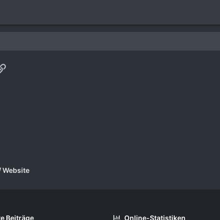
p
ail
Link
/ Website
e Beiträge
Online-Statistiken