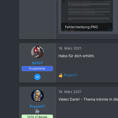
Fehlermeldung.PNG
216,9 KB · Aufrufe: 11
18. März 2021
Habs für dich erhöht.
SeToY
Projektleiter
25. März 2016
Prysin17
R
6.702
e
a
21.081
k
18. März 2021
1.120
t
Vielen Dank! - Thema könnte in di
i
o
Prysin17
n
e
[GTA V] Bürger