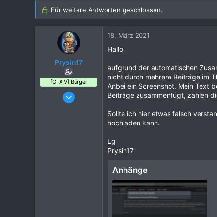
Für weitere Antworten geschlossen.
18. März 2021
Hallo,
Prysin17
aufgrund der automatischen Zusa
nicht durch mehrere Beiträge im
[GTA V] Bürger
Anbei ein Screenshot. Mein Text b
18. März 2021
Beiträge zusammenfügt, zählen die
23
Sollte ich hier etwas falsch verst
8
hochladen kann.
15
Lg
28
Prysin17
NRW, Deutschland
www.twitch.tv
Anhänge