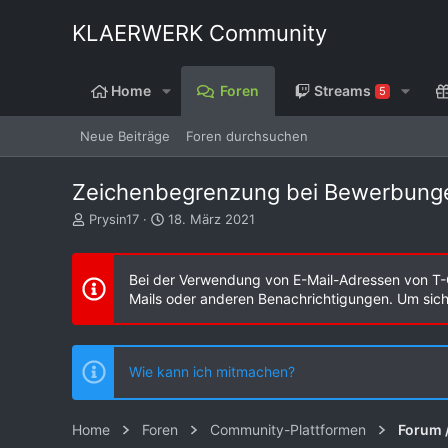
KLAERWERK Community
Home
Foren
Streams
5
Neue Beiträge
Foren durchsuchen
Zeichenbegrenzung bei Bewerbung
E
E
Prysin17
18. März 2021
r
r
s
s
t
t
Bei der Verwendung von E-Mail-Adressen von T-
e
e
Mails oder anderen Benachrichtigungen. Um sicher
l
l
l
l
e
t
r
a
Wie kann ich mitmachen?
m
Home
Foren
Community-Plattformen
Forum 