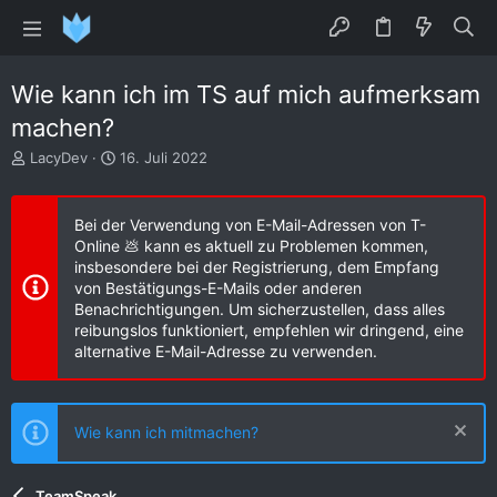
Wie kann ich im TS auf mich aufmerksam
machen?
E
E
LacyDev
16. Juli 2022
r
r
s
s
t
t
Bei der Verwendung von E-Mail-Adressen von T-
e
e
Online 💩 kann es aktuell zu Problemen kommen,
l
l
insbesondere bei der Registrierung, dem Empfang
l
l
von Bestätigungs-E-Mails oder anderen
e
t
Benachrichtigungen. Um sicherzustellen, dass alles
r
a
reibungslos funktioniert, empfehlen wir dringend, eine
m
alternative E-Mail-Adresse zu verwenden.
Wie kann ich mitmachen?
TeamSpeak