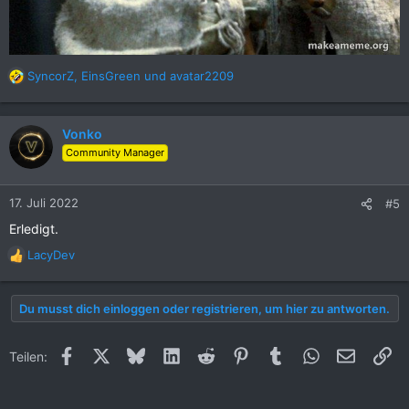
SyncorZ
,
EinsGreen
und
avatar2209
R
e
a
k
Vonko
t
Community Manager
i
o
n
17. Juli 2022
#5
e
Erledigt.
n
:
LacyDev
R
e
a
Du musst dich einloggen oder registrieren, um hier zu antworten.
k
t
i
Facebook
X (Twitter)
Bluesky
LinkedIn
Reddit
Pinterest
Tumblr
WhatsApp
E-Mail
Li
Teilen:
o
n
e