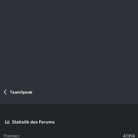
n
:
TeamSpeak
Statistik des Forums
Themen
47.914