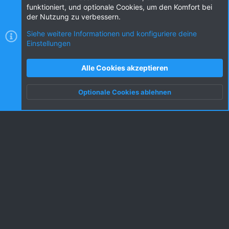
funktioniert, und optionale Cookies, um den Komfort bei
der Nutzung zu verbessern.
Siehe weitere Informationen und konfiguriere deine
Einstellungen
Cookies
KW dark
Deutsch (DE) [Du]
Kontakt
Nutzungsbedingungen
Datenschutz
Alle Cookies akzeptieren
Hilfe und Impressum
R
S
Optionale Cookies ablehnen
S
Oben
Unten