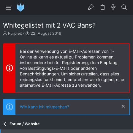
Whitegelistet mit 2 VAC Bans?
E
E
Purplex
22. August 2016
r
r
s
s
t
t
Bei der Verwendung von E-Mail-Adressen von T-
e
e
Online 💩 kann es aktuell zu Problemen kommen,
l
l
insbesondere bei der Registrierung, dem Empfang
l
l
von Bestätigungs-E-Mails oder anderen
e
t
Benachrichtigungen. Um sicherzustellen, dass alles
r
a
reibungslos funktioniert, empfehlen wir dringend, eine
m
alternative E-Mail-Adresse zu verwenden.
Wie kann ich mitmachen?
Forum / Website