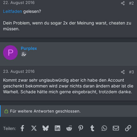
22. August 2016
#2
Leitfaden
gelesen?
Dein Problem, wenn du sogar 2x der Meinung warst, cheaten zu
müssen.
Purplex
P
23. August 2016
#3
Kommt zwar sehr unglaubwürdig aber ich habe den Account
geschenkt bekommen wird zwar nichts daran ändern aber ist die
Warheit. Schade hätte mich gerne eingebracht, trotzdem danke.
Für weitere Antworten geschlossen.
Facebook
X (Twitter)
Bluesky
LinkedIn
Reddit
Pinterest
Tumblr
WhatsApp
E-Mail
Li
Teilen: