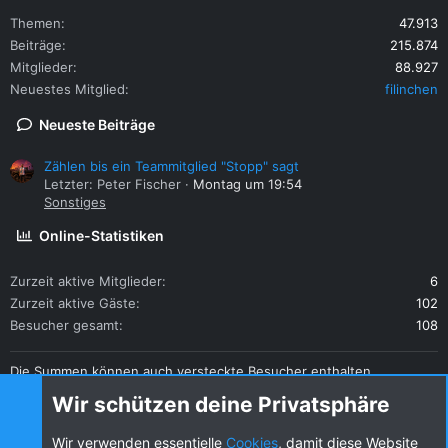
Themen
47.913
Beiträge
215.874
Mitglieder
88.927
Neuestes Mitglied
filinchen
Neueste Beiträge
Zählen bis ein Teammitglied "Stopp" sagt
Letzter: Peter Fischer
Montag um 19:54
Sonstiges
Online-Statistiken
Zurzeit aktive Mitglieder
6
Zurzeit aktive Gäste
102
Besucher gesamt
108
Die Summen können auch versteckte Besucher enthalten.
Teilen
Wir schützen deine Privatsphäre
Diese Seite teilen
Wir verwenden essentielle
Cookies
, damit diese Website