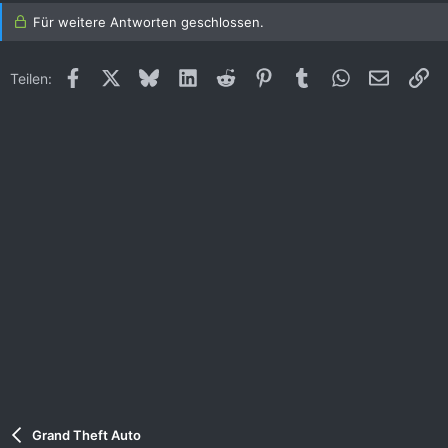
Für weitere Antworten geschlossen.
Facebook
X (Twitter)
Bluesky
LinkedIn
Reddit
Pinterest
Tumblr
WhatsApp
E-Mail
Li
Teilen:
Grand Theft Auto