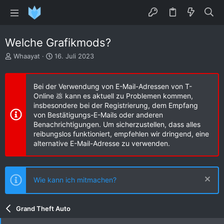
Welche Grafikmods?
E
E
Whaayat
16. Juli 2023
r
r
s
s
t
t
Bei der Verwendung von E-Mail-Adressen von T-
e
e
Online 💩 kann es aktuell zu Problemen kommen,
l
l
insbesondere bei der Registrierung, dem Empfang
l
l
von Bestätigungs-E-Mails oder anderen
e
t
Benachrichtigungen. Um sicherzustellen, dass alles
r
a
reibungslos funktioniert, empfehlen wir dringend, eine
m
alternative E-Mail-Adresse zu verwenden.
Wie kann ich mitmachen?
Grand Theft Auto