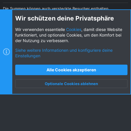
Die Summen können auch versteckte Besucher enthalten.
Teilen
Wir schützen deine Privatsphäre
Diese Seite teilen
Wir verwenden essentielle
Cookies
, damit diese Website
funktioniert, und optionale Cookies, um den Komfort bei
der Nutzung zu verbessern.
Siehe weitere Informationen und konfiguriere deine
Einstellungen
Cookies
KW dark
Deutsch (DE) [Du]
Kontakt
Nutzungsbedingungen
Datenschutz
Alle Cookies akzeptieren
Hilfe und Impressum
R
S
Optionale Cookies ablehnen
S
Oben
Unten