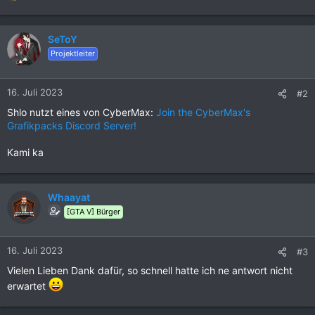
e
a
k
SeToY
t
Projektleiter
i
o
n
16. Juli 2023
#2
e
Shlo nutzt eines von CyberMax:
Join the CyberMax's
n
Grafikpacks Discord Server!
:
Kami ka
Whaayat
[GTA V] Bürger
16. Juli 2023
#3
Vielen Lieben Dank dafür, so schnell hatte ich ne antwort nicht
erwartet