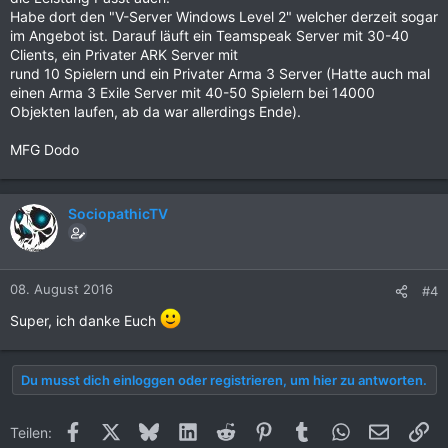
Habe dort den "V-Server Windows Level 2" welcher derzeit sogar
im Angebot ist. Darauf läuft ein Teamspeak Server mit 30-40
Clients, ein Privater ARK Server mit
rund 10 Spielern und ein Privater Arma 3 Server (Hatte auch mal
einen Arma 3 Exile Server mit 40-50 Spielern bei 14000
Objekten laufen, ab da war allerdings Ende).
MFG Dodo
SociopathicTV
08. August 2016
#4
Super, ich danke Euch
Du musst dich einloggen oder registrieren, um hier zu antworten.
Facebook
X (Twitter)
Bluesky
LinkedIn
Reddit
Pinterest
Tumblr
WhatsApp
E-Mail
Li
Teilen: