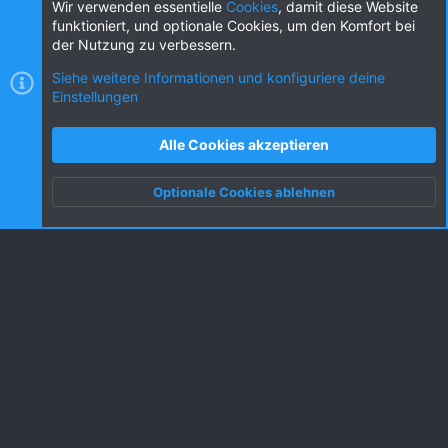
Diese Seite teilen
Wir verwenden essentielle
Cookies
, damit diese Website
funktioniert, und optionale Cookies, um den Komfort bei
der Nutzung zu verbessern.
Siehe weitere Informationen und konfiguriere deine
Einstellungen
Cookies
KW dark
Deutsch (DE) [Du]
Kontakt
Nutzungsbedingungen
Datenschutz
Alle Cookies akzeptieren
Hilfe und Impressum
R
S
Optionale Cookies ablehnen
S
Oben
Unten