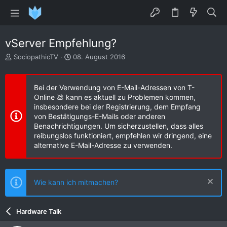
vServer Empfehlung?
E
E
SociopathicTV
08. August 2016
r
r
s
s
t
t
Bei der Verwendung von E-Mail-Adressen von T-
e
e
Online 💩 kann es aktuell zu Problemen kommen,
l
l
insbesondere bei der Registrierung, dem Empfang
l
l
von Bestätigungs-E-Mails oder anderen
e
t
Benachrichtigungen. Um sicherzustellen, dass alles
r
a
reibungslos funktioniert, empfehlen wir dringend, eine
m
alternative E-Mail-Adresse zu verwenden.
Wie kann ich mitmachen?
Hardware Talk