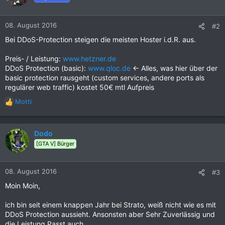
08. August 2016
#2
Bei DDoS-Protection steigen die meisten Hoster i.d.R. aus.
Preis- / Leistung:
www.hetzner.de
DDoS Protection (basic):
www.qloc.de
<- Alles, was hier über der
basic protection rausgeht (custom services, andere ports als
regulärer web traffic) kostet 50€ mtl Aufpreis
Motti
R
e
a
k
Dodo
t
[GTA V] Bürger
i
o
n
08. August 2016
#3
e
Moin Moin,
n
:
ich bin seit einem knappen Jahr bei Strato, weiß nicht wie es mit
DDoS Protection aussieht. Ansonsten aber Sehr Zuverlässig und
die Leistung Passt auch.