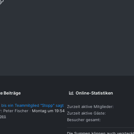
p
ail
Link
e Beiträge
Online-Statistiken
 bis ein Teammitglied "Stopp" sagt
Zurzeit aktive Mitglieder
r: Peter Fischer
Montag um 19:54
Zurzeit aktive Gäste
ges
Besucher gesamt
Die Summen können auch versteck