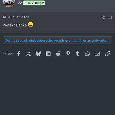
[GTA V] Bürger
14. August 2023
#3
Perfekt Danke
Du musst dich einloggen oder registrieren, um hier zu antworten.
Facebook
X (Twitter)
Bluesky
LinkedIn
Reddit
Pinterest
Tumblr
WhatsApp
E-Mail
Li
Teilen: