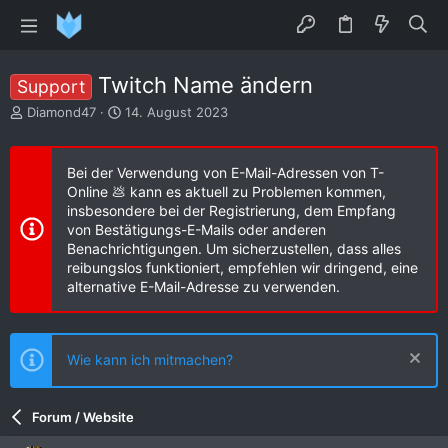
Twitch Name ändern
Support
E
E
Diamond47
14. August 2023
r
r
s
s
t
t
Bei der Verwendung von E-Mail-Adressen von T-
e
e
Online 💩 kann es aktuell zu Problemen kommen,
l
l
insbesondere bei der Registrierung, dem Empfang
l
l
von Bestätigungs-E-Mails oder anderen
e
t
Benachrichtigungen. Um sicherzustellen, dass alles
r
a
reibungslos funktioniert, empfehlen wir dringend, eine
m
alternative E-Mail-Adresse zu verwenden.
Wie kann ich mitmachen?
Forum / Website