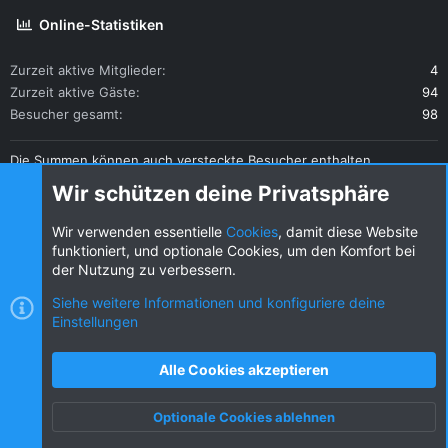
Online-Statistiken
Zurzeit aktive Mitglieder
4
Zurzeit aktive Gäste
94
Besucher gesamt
98
Die Summen können auch versteckte Besucher enthalten.
Teilen
Wir schützen deine Privatsphäre
Diese Seite teilen
Wir verwenden essentielle
Cookies
, damit diese Website
funktioniert, und optionale Cookies, um den Komfort bei
der Nutzung zu verbessern.
Siehe weitere Informationen und konfiguriere deine
Einstellungen
Cookies
KW dark
Deutsch (DE) [Du]
Kontakt
Nutzungsbedingungen
Datenschutz
Alle Cookies akzeptieren
Hilfe und Impressum
R
S
Optionale Cookies ablehnen
S
Oben
Unten