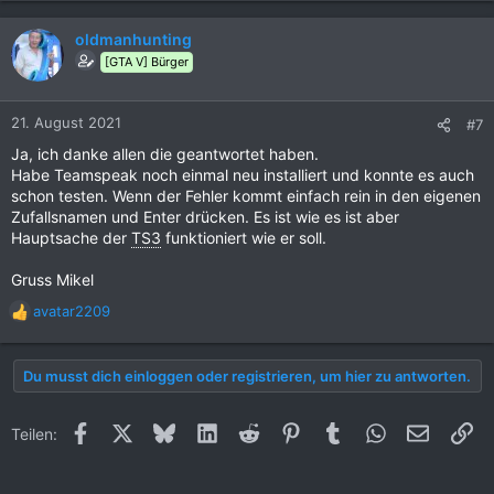
oldmanhunting
[GTA V] Bürger
21. August 2021
#7
Ja, ich danke allen die geantwortet haben.
Habe Teamspeak noch einmal neu installiert und konnte es auch
schon testen. Wenn der Fehler kommt einfach rein in den eigenen
Zufallsnamen und Enter drücken. Es ist wie es ist aber
Hauptsache der
TS3
funktioniert wie er soll.
Gruss Mikel
avatar2209
R
e
a
Du musst dich einloggen oder registrieren, um hier zu antworten.
k
t
i
Facebook
X (Twitter)
Bluesky
LinkedIn
Reddit
Pinterest
Tumblr
WhatsApp
E-Mail
Li
Teilen:
o
n
e