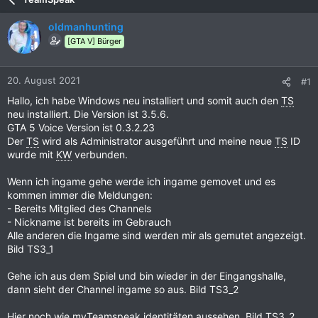
oldmanhunting
[GTA V] Bürger
20. August 2021
#1
Hallo, ich habe Windows neu installiert und somit auch den
TS
neu installiert. Die Version ist 3.5.6.
GTA 5 Voice Version ist 0.3.2.23
Der
TS
wird als Administrator ausgeführt und meine neue
TS
ID
wurde mit
KW
verbunden.
Wenn ich ingame gehe werde ich ingame gemovet und es
kommen immer die Meldungen:
- Bereits Mitglied des Channels
- Nickname ist bereits im Gebrauch
Alle anderen die Ingame sind werden mir als gemutet angezeigt.
Bild TS3_1
Gehe ich aus dem Spiel und bin wieder in der Eingangshalle,
dann sieht der Channel ingame so aus. Bild TS3_2
Hier noch wie myTeamspeak identitäten aussehen. Bild TS3_2