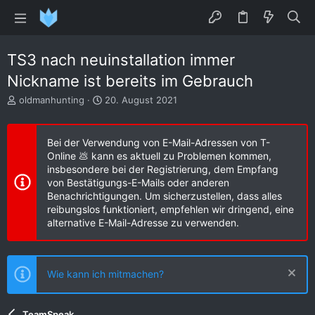
TS3 nach neuinstallation immer
Nickname ist bereits im Gebrauch
E
E
oldmanhunting
20. August 2021
r
r
s
s
t
t
Bei der Verwendung von E-Mail-Adressen von T-
e
e
Online 💩 kann es aktuell zu Problemen kommen,
l
l
insbesondere bei der Registrierung, dem Empfang
l
l
von Bestätigungs-E-Mails oder anderen
e
t
Benachrichtigungen. Um sicherzustellen, dass alles
r
a
reibungslos funktioniert, empfehlen wir dringend, eine
m
alternative E-Mail-Adresse zu verwenden.
Wie kann ich mitmachen?
TeamSpeak