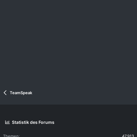
n
:
TeamSpeak
Statistik des Forums
Themen
47.913