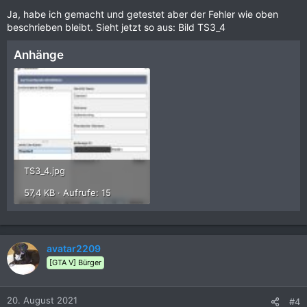
Ja, habe ich gemacht und getestet aber der Fehler wie oben
beschrieben bleibt. Sieht jetzt so aus: Bild TS3_4
Anhänge
TS3_4.jpg
57,4 KB · Aufrufe: 15
avatar2209
[GTA V] Bürger
20. August 2021
#4