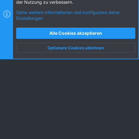
der Nutzung zu verbessern.
Siehe weitere Informationen und konfiguriere deine
Einstellungen
Cookies
KW dark
Deutsch (DE) [Du]
Kontakt
Nutzungsbedingungen
Datenschutz
Alle Cookies akzeptieren
Hilfe und Impressum
R
S
Optionale Cookies ablehnen
S
Oben
Unten