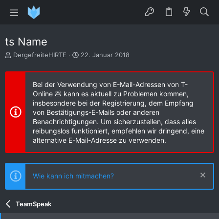
ts Name
E
E
DergefreiteHIRTE
22. Januar 2018
r
r
s
s
t
t
Bei der Verwendung von E-Mail-Adressen von T-
e
e
Online 💩 kann es aktuell zu Problemen kommen,
l
l
insbesondere bei der Registrierung, dem Empfang
l
l
von Bestätigungs-E-Mails oder anderen
e
t
Benachrichtigungen. Um sicherzustellen, dass alles
r
a
reibungslos funktioniert, empfehlen wir dringend, eine
m
alternative E-Mail-Adresse zu verwenden.
Wie kann ich mitmachen?
TeamSpeak