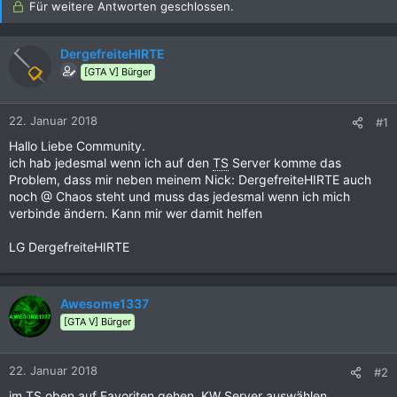
Für weitere Antworten geschlossen.
DergefreiteHIRTE
[GTA V] Bürger
22. Januar 2018
#1
Hallo Liebe Community.
ich hab jedesmal wenn ich auf den
TS
Server komme das
Problem, dass mir neben meinem Nick: DergefreiteHIRTE auch
noch @ Chaos steht und muss das jedesmal wenn ich mich
verbinde ändern. Kann mir wer damit helfen
LG DergefreiteHIRTE
Awesome1337
[GTA V] Bürger
22. Januar 2018
#2
im
TS
oben auf Favoriten gehen,
KW
Server auswählen,