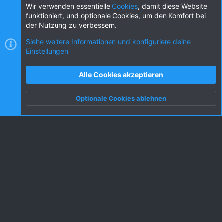
Diese Seite teilen
Wir verwenden essentielle
Cookies
, damit diese Website
funktioniert, und optionale Cookies, um den Komfort bei
der Nutzung zu verbessern.
Siehe weitere Informationen und konfiguriere deine
Einstellungen
Cookies
KW dark
Deutsch (DE) [Du]
Kontakt
Nutzungsbedingungen
Datenschutz
Alle Cookies akzeptieren
Hilfe und Impressum
R
S
Optionale Cookies ablehnen
S
Oben
Unten