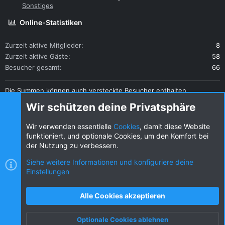
Sonstiges
Online-Statistiken
Zurzeit aktive Mitglieder
8
Zurzeit aktive Gäste
58
Besucher gesamt
66
Die Summen können auch versteckte Besucher enthalten.
Teilen
Wir schützen deine Privatsphäre
Diese Seite teilen
Wir verwenden essentielle
Cookies
, damit diese Website
funktioniert, und optionale Cookies, um den Komfort bei
der Nutzung zu verbessern.
Siehe weitere Informationen und konfiguriere deine
Einstellungen
Cookies
KW dark
Deutsch (DE) [Du]
Kontakt
Nutzungsbedingungen
Datenschutz
Alle Cookies akzeptieren
Hilfe und Impressum
R
S
Optionale Cookies ablehnen
S