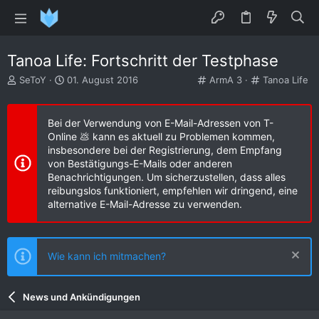
Tanoa Life: Fortschritt der Testphase
E
E
K
K
SeToY
01. August 2016
ArmA 3
Tanoa Life
r
r
a
a
s
s
t
t
t
t
e
e
Bei der Verwendung von E-Mail-Adressen von T-
e
e
g
g
Online 💩 kann es aktuell zu Problemen kommen,
l
l
o
o
insbesondere bei der Registrierung, dem Empfang
l
l
r
r
von Bestätigungs-E-Mails oder anderen
e
t
i
i
Benachrichtigungen. Um sicherzustellen, dass alles
r
a
e
e
reibungslos funktioniert, empfehlen wir dringend, eine
m
alternative E-Mail-Adresse zu verwenden.
Wie kann ich mitmachen?
News und Ankündigungen