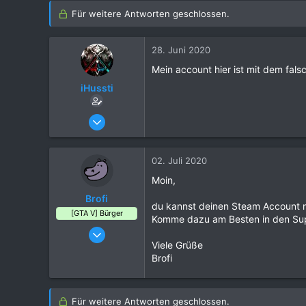
Für weitere Antworten geschlossen.
28. Juni 2020
Mein account hier ist mit dem fal
iHussti
18. August 2016
1
0
02. Juli 2020
1
Moin,
27
Brofi
du kannst deinen Steam Account n
[GTA V] Bürger
Komme dazu am Besten in den Supp
16. August 2016
Viele Grüße
124
Brofi
94
80
Für weitere Antworten geschlossen.