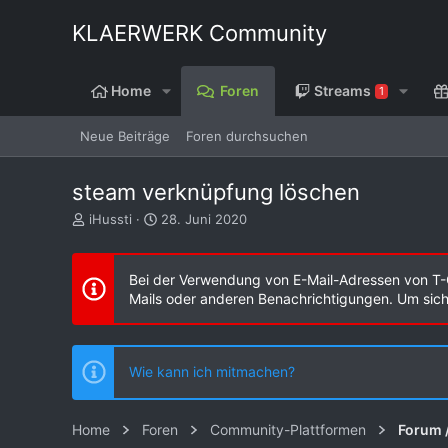
KLAERWERK Community
Home
Foren
Streams
1
Neue Beiträge
Foren durchsuchen
steam verknüpfung löschen
E
E
iHussti
28. Juni 2020
r
r
s
s
t
t
Bei der Verwendung von E-Mail-Adressen von T-
e
e
Mails oder anderen Benachrichtigungen. Um sicher
l
l
l
l
e
t
r
a
Wie kann ich mitmachen?
m
Home
Foren
Community-Plattformen
Forum 