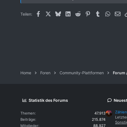
Facebook
X (Twitter)
Bluesky
LinkedIn
Reddit
Pinterest
Tumblr
WhatsAp
E-M
Teilen:
Home
Foren
Community-Plattformen
Forum 
Statistik des Forums
Neuest
Zählen
Themen
47.913
Letzte
Beiträge
215.874
Sonsti
Mitglieder
88.927