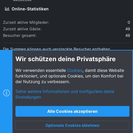
Online-Statistiken
Zurzeit aktive Mitglieder
0
Zurzeit aktive Gäste
49
Besucher gesamt
49
Die Summen können auch versteckte Besucher enthalten.
Teilen
Wir schützen deine Privatsphäre
Diese Seite teilen
Wir verwenden essentielle
Cookies
, damit diese Website
funktioniert, und optionale Cookies, um den Komfort bei
der Nutzung zu verbessern.
Siehe weitere Informationen und konfiguriere deine
Einstellungen
Cookies
KW dark
Deutsch (DE) [Du]
Kontakt
Nutzungsbedingungen
Datenschutz
Alle Cookies akzeptieren
Hilfe und Impressum
R
S
Optionale Cookies ablehnen
S
Oben
Unten