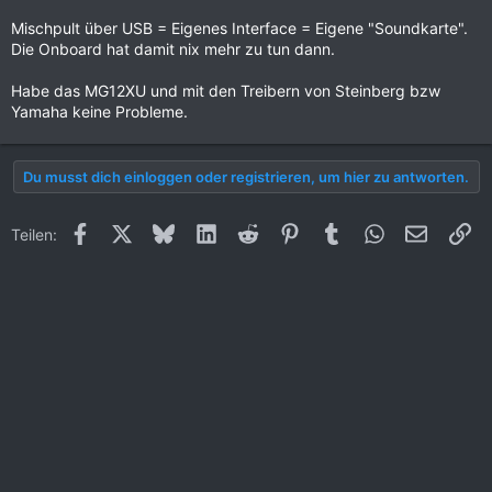
Mischpult über USB = Eigenes Interface = Eigene "Soundkarte".
Die Onboard hat damit nix mehr zu tun dann.
Habe das MG12XU und mit den Treibern von Steinberg bzw
Yamaha keine Probleme.
Du musst dich einloggen oder registrieren, um hier zu antworten.
Facebook
X (Twitter)
Bluesky
LinkedIn
Reddit
Pinterest
Tumblr
WhatsApp
E-Mail
Li
Teilen: