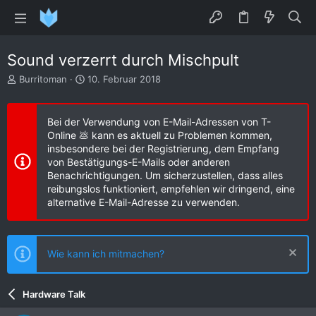
Sound verzerrt durch Mischpult
E
E
Burritoman
10. Februar 2018
r
r
s
s
t
t
Bei der Verwendung von E-Mail-Adressen von T-
e
e
Online 💩 kann es aktuell zu Problemen kommen,
l
l
insbesondere bei der Registrierung, dem Empfang
l
l
von Bestätigungs-E-Mails oder anderen
e
t
Benachrichtigungen. Um sicherzustellen, dass alles
r
a
reibungslos funktioniert, empfehlen wir dringend, eine
m
alternative E-Mail-Adresse zu verwenden.
Wie kann ich mitmachen?
Hardware Talk