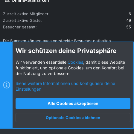
Online-Statistiken
Zurzeit aktive Mitglieder
6
Zurzeit aktive Gäste
49
Besucher gesamt
55
Die Summen können auch versteckte Besucher enthalten.
Teilen
Wir schützen deine Privatsphäre
Diese Seite teilen
Wir verwenden essentielle
Cookies
, damit diese Website
funktioniert, und optionale Cookies, um den Komfort bei
der Nutzung zu verbessern.
Siehe weitere Informationen und konfiguriere deine
Einstellungen
Cookies
KW dark
Deutsch (DE) [Du]
Kontakt
Nutzungsbedingungen
Datenschutz
Alle Cookies akzeptieren
Hilfe und Impressum
R
S
Optionale Cookies ablehnen
S
Oben
Unten