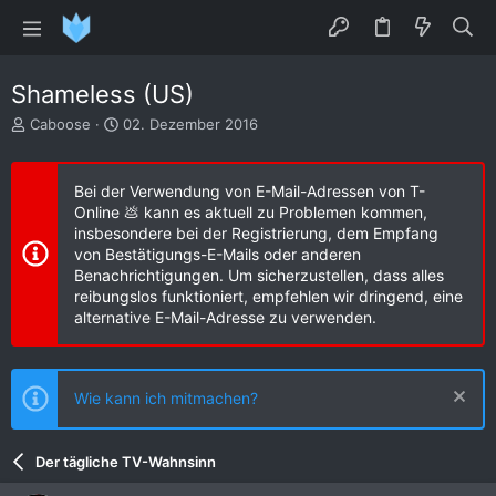
Shameless (US)
E
E
Caboose
02. Dezember 2016
r
r
s
s
t
t
Bei der Verwendung von E-Mail-Adressen von T-
e
e
Online 💩 kann es aktuell zu Problemen kommen,
l
l
insbesondere bei der Registrierung, dem Empfang
l
l
von Bestätigungs-E-Mails oder anderen
e
t
Benachrichtigungen. Um sicherzustellen, dass alles
r
a
reibungslos funktioniert, empfehlen wir dringend, eine
m
alternative E-Mail-Adresse zu verwenden.
Wie kann ich mitmachen?
Der tägliche TV-Wahnsinn