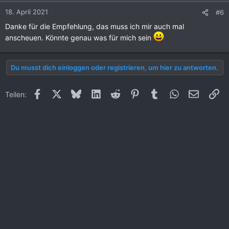
18. April 2021
#6
Danke für die Empfehlung, das muss ich mir auch mal
anscheuen. Könnte genau was für mich sein
Du musst dich einloggen oder registrieren, um hier zu antworten.
Facebook
X (Twitter)
Bluesky
LinkedIn
Reddit
Pinterest
Tumblr
WhatsApp
E-Mail
Li
Teilen: