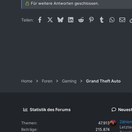
Für weitere Antworten geschlossen.
7
34
Facebook
X (Twitter)
Bluesky
LinkedIn
Reddit
Pinterest
Tumblr
WhatsAp
E-M
Teilen:
Berlin
Home
Foren
Gaming
Grand Theft Auto
Statistik des Forums
Neuest
Zählen
Themen
47.913
Letzte
Beiträge
215.874