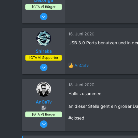
DeLonge
[GTA V] Bürger
10. April 2017
3
0
16. Juni 2020
2
USB 3.0 Ports benutzen und in der
36
Shiraka
Dortmund
[GTA V] Supporter
04. März 2019
AnCaTv
R
845
e
a
1
k
18. Juni 2020
306
t
Hallo zusammen,
i
64
o
AnCaTv
28
an dieser Stelle geht ein großer 
n
e
[GTA V] Bürger
n
#closed
13. April 2020
:
23
3