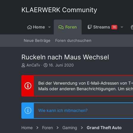
KLAERWERK Community
Home
Foren
Streams
16
Neue Beiträge
Foren durchsuchen
Ruckeln nach Maus Wechsel
E
E
AnCaTv
16. Juni 2020
r
r
s
s
t
t
Bei der Verwendung von E-Mail-Adressen von T-
e
e
Mails oder anderen Benachrichtigungen. Um sicher
l
l
l
l
e
t
r
a
Wie kann ich mitmachen?
m
Home
Foren
Gaming
Grand Theft Auto