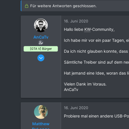
Für weitere Antworten geschlossen.
16. Juni 2020
Hallo liebe
KW
-Community,
AnCaTv
Ich habe mir vor ein paar Tagen,
[GTA V] Bürger
Da ich nicht glauben konnte, dass
13. April 2020
Sämtliche Treiber sind auf dem ne
23
3
Hat jemand eine Idee, woran das li
7
Vielen Dank im Voraus.
34
AnCaTv
Berlin
16. Juni 2020
Probiere mal einen andere USB-Por
Matthew