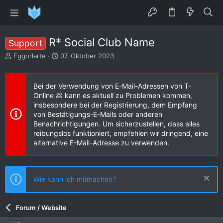
R* Social Club Name
Support
E
E
Eggorlarte
07. Oktober 2023
r
r
s
s
t
t
Bei der Verwendung von E-Mail-Adressen von T-
e
e
Online 💩 kann es aktuell zu Problemen kommen,
l
l
insbesondere bei der Registrierung, dem Empfang
l
l
von Bestätigungs-E-Mails oder anderen
e
t
Benachrichtigungen. Um sicherzustellen, dass alles
r
a
reibungslos funktioniert, empfehlen wir dringend, eine
m
alternative E-Mail-Adresse zu verwenden.
Wie kann ich mitmachen?
Forum / Website