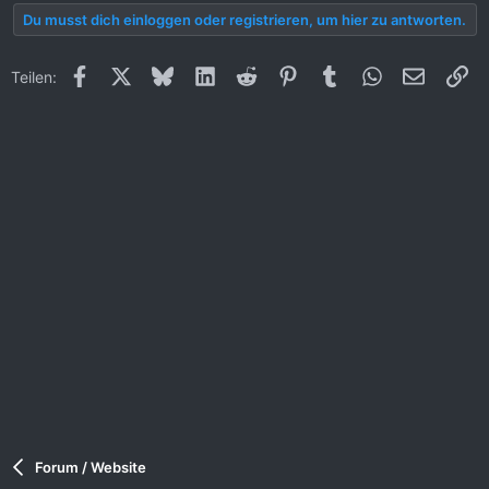
Du musst dich einloggen oder registrieren, um hier zu antworten.
Facebook
X (Twitter)
Bluesky
LinkedIn
Reddit
Pinterest
Tumblr
WhatsApp
E-Mail
Li
Teilen:
Forum / Website