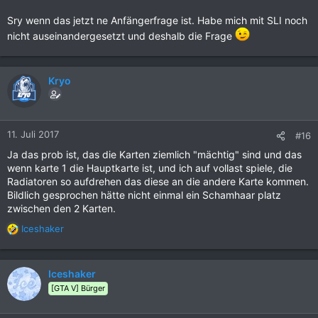
Sry wenn das jetzt ne Anfängerfrage ist. Habe mich mit SLI noch
nicht auseinandergesetzt und deshalb die Frage
Kryo
11. Juli 2017
#16
Ja das prob ist, das die Karten ziemlich "mächtig" sind und das
wenn karte 1 die Hauptkarte ist, und ich auf vollast spiele, die
Radiatoren so aufdrehen das diese an die andere Karte kommen.
Bildlich gesprochen hätte nicht einmal ein Schamhaar platz
zwischen den 2 Karten.
Iceshaker
R
e
a
k
Iceshaker
t
[GTA V] Bürger
i
o