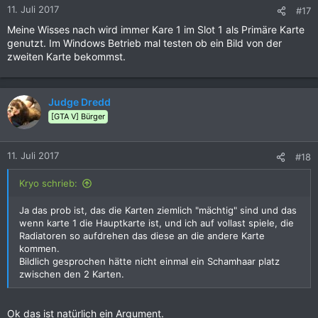
n
11. Juli 2017
#17
e
Meine Wisses nach wird immer Kare 1 im Slot 1 als Primäre Karte
n
genutzt. Im Windows Betrieb mal testen ob ein Bild von der
:
zweiten Karte bekommst.
Judge Dredd
[GTA V] Bürger
11. Juli 2017
#18
Kryo schrieb:
Ja das prob ist, das die Karten ziemlich "mächtig" sind und das
wenn karte 1 die Hauptkarte ist, und ich auf vollast spiele, die
Radiatoren so aufdrehen das diese an die andere Karte
kommen.
Bildlich gesprochen hätte nicht einmal ein Schamhaar platz
zwischen den 2 Karten.
Ok das ist natürlich ein Argument.