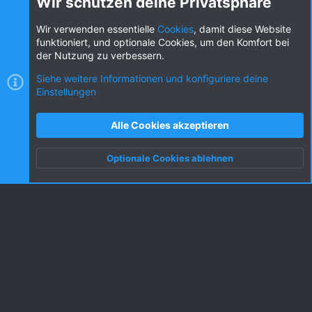
Wir schützen deine Privatsphäre
Diese Seite teilen
Wir verwenden essentielle
Cookies
, damit diese Website
funktioniert, und optionale Cookies, um den Komfort bei
der Nutzung zu verbessern.
Siehe weitere Informationen und konfiguriere deine
Einstellungen
Cookies
KW dark
Deutsch (DE) [Du]
Kontakt
Nutzungsbedingungen
Datenschutz
Alle Cookies akzeptieren
Hilfe und Impressum
R
S
Optionale Cookies ablehnen
S
Oben
Unten