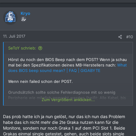
Kryo
11. Juli 2017
#10
SeToY schrieb:
Hörst du noch den BIOS Beep nach dem POST? Wenn ja schau
mal bei den Spezifikationen deines MB-Herstellers nach:
What
does BIOS beep sound mean? | FAQ | GIGABYTE
Wenn nein failed schon der POST.
Grundsätzlich sollte solche Fehlerdiagnose mit so wenig
Peripherie wie möglich gemacht werden (heißt: Alle Kabel, bis
Zum Vergrößern anklicken...
auf 1x Monitor, 1x Maus und 1x Tastatur abklemmen).
Das prob hatte ich ja nun gelöst, nur das ich nun das Problem
habe das ich nicht mehr die 2te Graka nutzen kann für die
Monitore, sondern nur noch Graka 1 auf dem PCI Slot 1. Beide
Grakas einmal single getestet, gehen, auch beide slots single