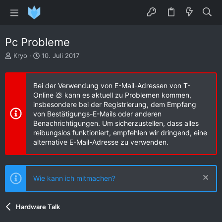
Pc Probleme
E
E
Kryo
10. Juli 2017
r
r
s
s
t
t
Bei der Verwendung von E-Mail-Adressen von T-
e
e
Online 💩 kann es aktuell zu Problemen kommen,
l
l
insbesondere bei der Registrierung, dem Empfang
l
l
von Bestätigungs-E-Mails oder anderen
e
t
Benachrichtigungen. Um sicherzustellen, dass alles
r
a
reibungslos funktioniert, empfehlen wir dringend, eine
m
alternative E-Mail-Adresse zu verwenden.
Wie kann ich mitmachen?
Hardware Talk