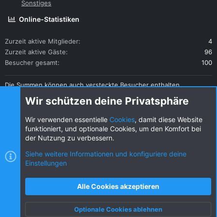
Sonstiges
Online-Statistiken
Zurzeit aktive Mitglieder
4
Zurzeit aktive Gäste
96
Besucher gesamt
100
Die Summen können auch versteckte Besucher enthalten.
Teilen
Wir schützen deine Privatsphäre
Diese Seite teilen
Wir verwenden essentielle
Cookies
, damit diese Website
funktioniert, und optionale Cookies, um den Komfort bei
der Nutzung zu verbessern.
Siehe weitere Informationen und konfiguriere deine
Einstellungen
Cookies
KW dark
Deutsch (DE) [Du]
Kontakt
Nutzungsbedingungen
Datenschutz
Alle Cookies akzeptieren
Hilfe und Impressum
R
S
Optionale Cookies ablehnen
S
Oben
Unten