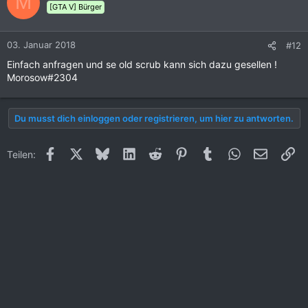
M
[GTA V] Bürger
03. Januar 2018
#12
Einfach anfragen und se old scrub kann sich dazu gesellen !
Morosow#2304
Du musst dich einloggen oder registrieren, um hier zu antworten.
Facebook
X (Twitter)
Bluesky
LinkedIn
Reddit
Pinterest
Tumblr
WhatsApp
E-Mail
Li
Teilen: