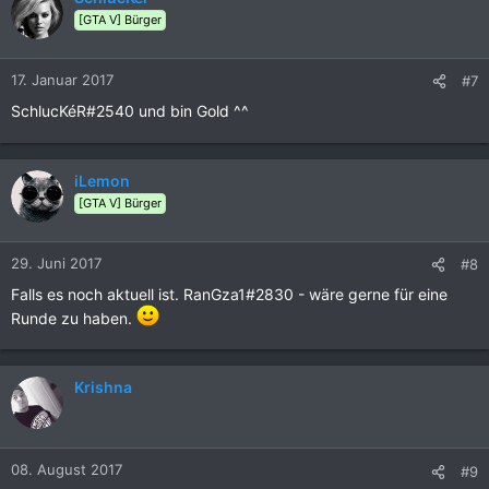
[GTA V] Bürger
17. Januar 2017
#7
SchlucKéR#2540 und bin Gold ^^
iLemon
[GTA V] Bürger
29. Juni 2017
#8
Falls es noch aktuell ist. RanGza1#2830 - wäre gerne für eine
Runde zu haben.
Krishna
08. August 2017
#9