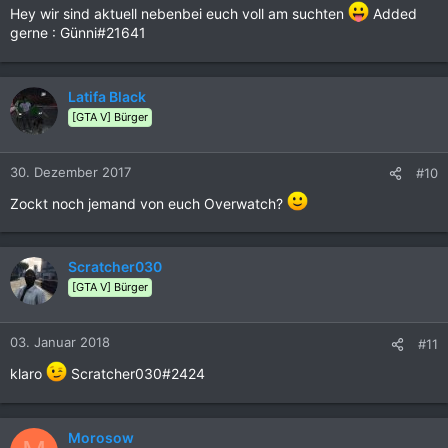
Hey wir sind aktuell nebenbei euch voll am suchten
Added
gerne : Günni#21641
Latifa Black
[GTA V] Bürger
30. Dezember 2017
#10
Zockt noch jemand von euch Overwatch?
Scratcher030
[GTA V] Bürger
03. Januar 2018
#11
klaro
Scratcher030#2424
Morosow