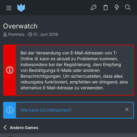
Overwatch
E
E
Pommes
01. Juni 2016
r
r
s
s
t
t
Bei der Verwendung von E-Mail-Adressen von T-
e
e
Online 💩 kann es aktuell zu Problemen kommen,
l
l
insbesondere bei der Registrierung, dem Empfang
l
l
von Bestätigungs-E-Mails oder anderen
e
t
Benachrichtigungen. Um sicherzustellen, dass alles
r
a
reibungslos funktioniert, empfehlen wir dringend, eine
m
alternative E-Mail-Adresse zu verwenden.
Wie kann ich mitmachen?
Andere Games