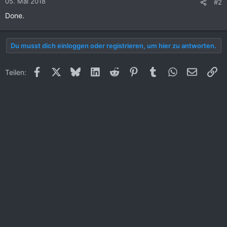
05. Mai 2018
#2
e
Done.
n
:
Du musst dich einloggen oder registrieren, um hier zu antworten.
Facebook
X (Twitter)
Bluesky
LinkedIn
Reddit
Pinterest
Tumblr
WhatsApp
E-Mail
Li
Teilen: