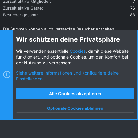
Zurzeit aktive Mitglieder
7
Zurzeit aktive Gäste
76
Besucher gesamt
83
Die Summen können auch versteckte Besucher enthalten.
Teilen
Wir schützen deine Privatsphäre
Diese Seite teilen
Wir verwenden essentielle
Cookies
, damit diese Website
funktioniert, und optionale Cookies, um den Komfort bei
der Nutzung zu verbessern.
Siehe weitere Informationen und konfiguriere deine
Einstellungen
Cookies
KW dark
Deutsch (DE) [Du]
Kontakt
Nutzungsbedingungen
Datenschutz
Alle Cookies akzeptieren
Hilfe und Impressum
R
S
Optionale Cookies ablehnen
S
Oben
Unten