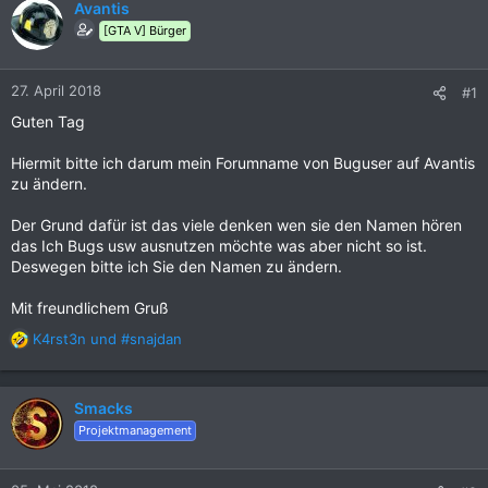
Avantis
[GTA V] Bürger
27. April 2018
#1
Guten Tag
Hiermit bitte ich darum mein Forumname von Buguser auf Avantis
zu ändern.
Der Grund dafür ist das viele denken wen sie den Namen hören
das Ich Bugs usw ausnutzen möchte was aber nicht so ist.
Deswegen bitte ich Sie den Namen zu ändern.
Mit freundlichem Gruß
K4rst3n
und
#snajdan
R
e
a
k
Smacks
t
Projektmanagement
i
o
n