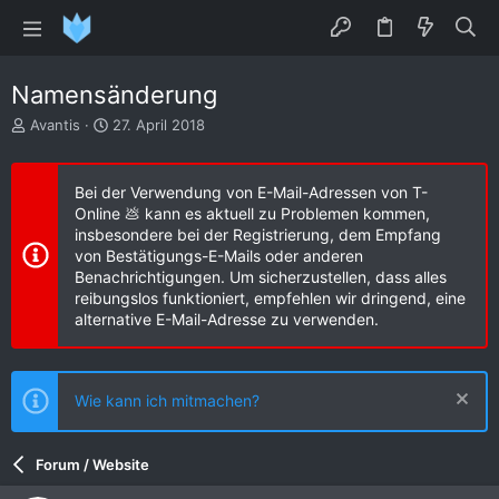
Namensänderung
E
E
Avantis
27. April 2018
r
r
s
s
t
t
Bei der Verwendung von E-Mail-Adressen von T-
e
e
Online 💩 kann es aktuell zu Problemen kommen,
l
l
insbesondere bei der Registrierung, dem Empfang
l
l
von Bestätigungs-E-Mails oder anderen
e
t
Benachrichtigungen. Um sicherzustellen, dass alles
r
a
reibungslos funktioniert, empfehlen wir dringend, eine
m
alternative E-Mail-Adresse zu verwenden.
Wie kann ich mitmachen?
Forum / Website