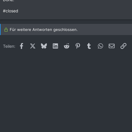
#closed
Für weitere Antworten geschlossen.
Facebook
X (Twitter)
Bluesky
LinkedIn
Reddit
Pinterest
Tumblr
WhatsApp
E-Mail
Li
Teilen: