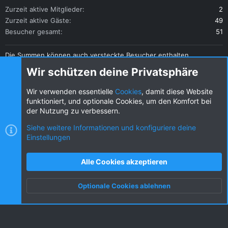
Zurzeit aktive Mitglieder
2
Zurzeit aktive Gäste
49
Besucher gesamt
51
Die Summen können auch versteckte Besucher enthalten.
Teilen
Wir schützen deine Privatsphäre
Diese Seite teilen
Wir verwenden essentielle
Cookies
, damit diese Website
funktioniert, und optionale Cookies, um den Komfort bei
der Nutzung zu verbessern.
Siehe weitere Informationen und konfiguriere deine
Einstellungen
Cookies
KW dark
Deutsch (DE) [Du]
Kontakt
Nutzungsbedingungen
Datenschutz
Alle Cookies akzeptieren
Hilfe und Impressum
R
S
Optionale Cookies ablehnen
S