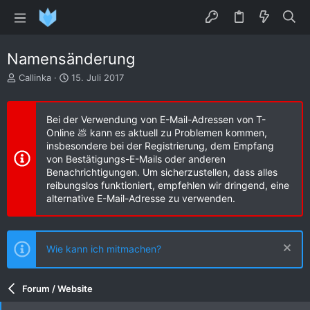
Namensänderung
E
E
Callinka
15. Juli 2017
r
r
s
s
t
t
Bei der Verwendung von E-Mail-Adressen von T-
e
e
Online 💩 kann es aktuell zu Problemen kommen,
l
l
insbesondere bei der Registrierung, dem Empfang
l
l
von Bestätigungs-E-Mails oder anderen
e
t
Benachrichtigungen. Um sicherzustellen, dass alles
r
a
reibungslos funktioniert, empfehlen wir dringend, eine
m
alternative E-Mail-Adresse zu verwenden.
Wie kann ich mitmachen?
Forum / Website