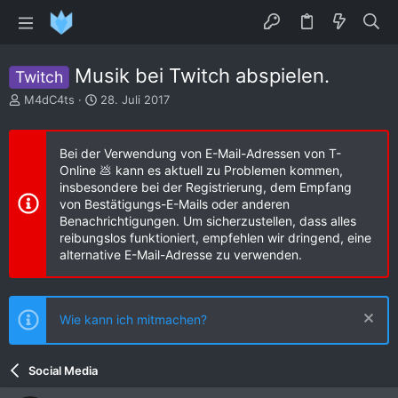
Musik bei Twitch abspielen.
Twitch
E
E
M4dC4ts
28. Juli 2017
r
r
s
s
t
t
Bei der Verwendung von E-Mail-Adressen von T-
e
e
Online 💩 kann es aktuell zu Problemen kommen,
l
l
insbesondere bei der Registrierung, dem Empfang
l
l
von Bestätigungs-E-Mails oder anderen
e
t
Benachrichtigungen. Um sicherzustellen, dass alles
r
a
reibungslos funktioniert, empfehlen wir dringend, eine
m
alternative E-Mail-Adresse zu verwenden.
Wie kann ich mitmachen?
Social Media