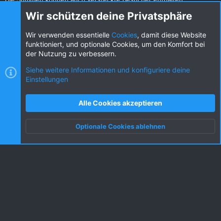
Teilen
Wir schützen deine Privatsphäre
Diese Seite teilen
Wir verwenden essentielle
Cookies
, damit diese Website
funktioniert, und optionale Cookies, um den Komfort bei
der Nutzung zu verbessern.
Siehe weitere Informationen und konfiguriere deine
Einstellungen
Cookies
KW dark
Deutsch (DE) [Du]
Kontakt
Nutzungsbedingungen
Datenschutz
Alle Cookies akzeptieren
Hilfe und Impressum
R
S
Optionale Cookies ablehnen
S
Oben
Unten