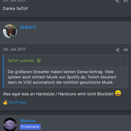
28. Juli 2017
#5
Danke SeToY
SLB2k11
28. Juli 2017
#6
SeToY schrieb:
Die größeren Streamer haben keinen Gema-Vertrag. Viele
spielen auch einfach Musik von Spotify ab; Twitch blockiert
dann im VOD automatisch die rechtlich geschützte Musik.
Also egal was an Hardstyle / Hardcore wird nicht Blockiert
DonFreez
R
e
a
k
Shlorox
t
Projektleiter
i