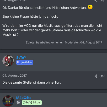
#8
e
n
Ok Danke für die schnellen und Hilfreichen Antworten.
:
Eine kleine Frage hätte ich da noch.
Wird dann im VOD nur die Musik raus gefiltert das man die nicht
mehr hört ? oder wir der ganze Stream raus geschnitten wo die
Musik ist ?
Zuletzt bearbeitet von einem Moderator:
04. August 2017
SeToY
Projektleiter
04. August 2017
#9
Die gesamte Stelle ist dann ohne Ton.
M4dC4ts
[GTA V] Bürger