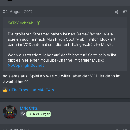
o
n
04. August 2017
#7
e
n
SeToY schrieb:
:
Die größeren Streamer haben keinen Gema-Vertrag. Viele
spielen auch einfach Musik von Spotify ab; Twitch blockiert
dann im VOD automatisch die rechtlich geschützte Musik.
Wenn du trotzdem lieber auf der "sicheren" Seite sein willst
gibt es hier einen YouTube-Channel mit freier Musik:
NoCopyrightSounds
so siehts aus. Spiel ab was du willst, aber der VOD ist dann im
Zweifel hin ^^
xlTheCrow
und
M4dC4ts
R
e
a
k
M4dC4ts
t
[GTA V] Bürger
i
o
n
04. August 2017