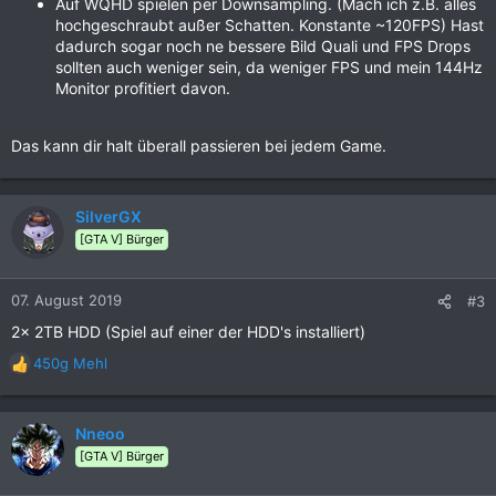
Auf WQHD spielen per Downsampling. (Mach ich z.B. alles
hochgeschraubt außer Schatten. Konstante ~120FPS) Hast
dadurch sogar noch ne bessere Bild Quali und FPS Drops
sollten auch weniger sein, da weniger FPS und mein 144Hz
Monitor profitiert davon.
Das kann dir halt überall passieren bei jedem Game.
SilverGX
[GTA V] Bürger
07. August 2019
#3
2x 2TB HDD (Spiel auf einer der HDD's installiert)
450g Mehl
R
e
a
k
Nneoo
t
[GTA V] Bürger
i
o