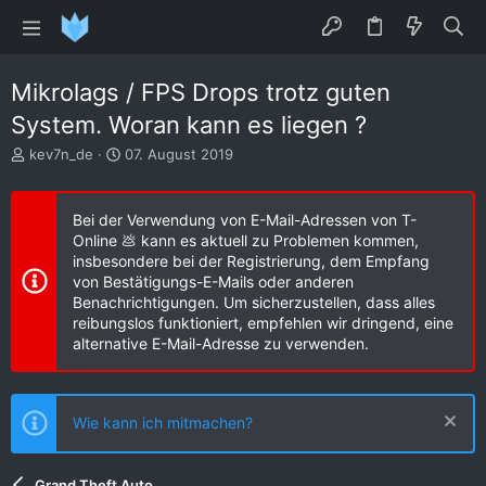
Mikrolags / FPS Drops trotz guten
System. Woran kann es liegen ?
E
E
kev7n_de
07. August 2019
r
r
s
s
t
t
Bei der Verwendung von E-Mail-Adressen von T-
e
e
Online 💩 kann es aktuell zu Problemen kommen,
l
l
insbesondere bei der Registrierung, dem Empfang
l
l
von Bestätigungs-E-Mails oder anderen
e
t
Benachrichtigungen. Um sicherzustellen, dass alles
r
a
reibungslos funktioniert, empfehlen wir dringend, eine
m
alternative E-Mail-Adresse zu verwenden.
Wie kann ich mitmachen?
Grand Theft Auto