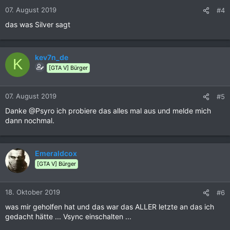
n
07. August 2019
#4
e
das was Silver sagt
n
:
kev7n_de
K
[GTA V] Bürger
07. August 2019
#5
Danke @Psyro ich probiere das alles mal aus und melde mich
dann nochmal.
Emeraldcox
[GTA V] Bürger
18. Oktober 2019
#6
was mir geholfen hat und das war das ALLER letzte an das ich
gedacht hätte ... Vsync einschalten ...