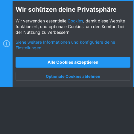
Teilen
Wir schützen deine Privatsphäre
Diese Seite teilen
Wir verwenden essentielle
Cookies
, damit diese Website
funktioniert, und optionale Cookies, um den Komfort bei
der Nutzung zu verbessern.
Siehe weitere Informationen und konfiguriere deine
Einstellungen
Cookies
KW dark
Deutsch (DE) [Du]
Kontakt
Nutzungsbedingungen
Datenschutz
Alle Cookies akzeptieren
Hilfe und Impressum
R
S
Optionale Cookies ablehnen
S
Oben
Unten