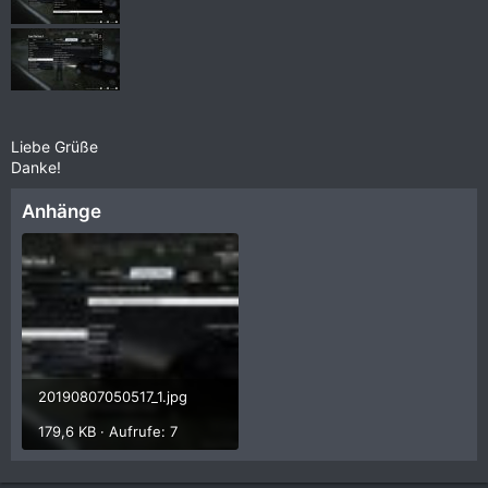
Liebe Grüße
Danke!
Anhänge
20190807050517_1.jpg
179,6 KB · Aufrufe: 7