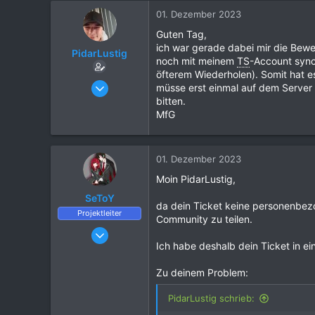
01. Dezember 2023
Guten Tag,
ich war gerade dabei mir die Bewe
PidarLustig
noch mit meinem
TS
-Account sync
öfterem Wiederholen). Somit hat e
01. Dezember 2023
müsse erst einmal auf dem Server g
2
bitten.
MfG
0
2
24
01. Dezember 2023
Wiesbaden
Moin PidarLustig,
SeToY
da dein Ticket keine personenbezo
Projektleiter
Community zu teilen.
25. März 2016
Ich habe deshalb dein Ticket in 
6.702
21.081
Zu deinem Problem:
1.120
PidarLustig schrieb: