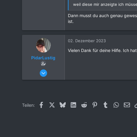
weil diese mir anzeigte ich müss
Dann musst du auch genau gewesen 
ist.
02. Dezember 2023
Vielen Dank für deine Hilfe. Ich h
PidarLustig
01. Dezember 2023
2
0
2
24
Facebook
X (Twitter)
Bluesky
LinkedIn
Reddit
Pinterest
Tumblr
WhatsAp
E-M
Teilen:
Wiesbaden