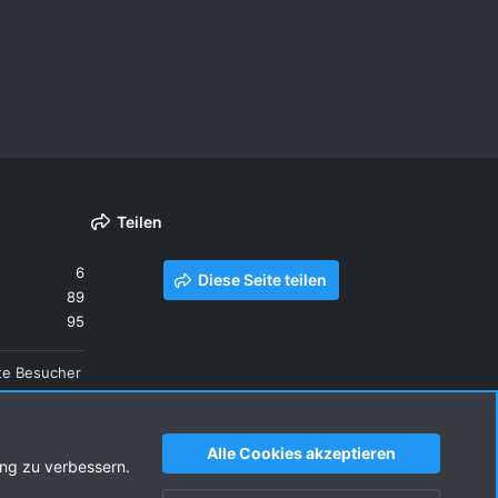
Teilen
6
Diese Seite teilen
89
95
te Besucher
Alle Cookies akzeptieren
ung zu verbessern.
sbedingungen
Datenschutz
Hilfe und Impressum
R