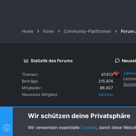
Home
Foren
Community-Plattformen
Forum 
Statistik des Forums
Neuest
Zählen
Themen
47.913
Letzte
Beiträge
215.874
Sonsti
Mitglieder
88.927
Neuestes Mitglied
kleintisi
Wir schützen deine Privatsphäre
Wir verwenden essentielle
Cookies
, damit diese Websi
Cookies
KW dark
Deutsch (DE) [Du]