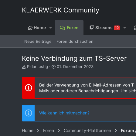
KLAERWERK Community
Home
Foren
Streams
10
Neue Beiträge
Foren durchsuchen
Keine Verbindung zum TS-Server
E
E
PidarLustig
01. Dezember 2023
r
r
s
s
t
t
Bei der Verwendung von E-Mail-Adressen von T-
e
e
Mails oder anderen Benachrichtigungen. Um sicher
l
l
l
l
e
t
r
a
Wie kann ich mitmachen?
m
Home
Foren
Community-Plattformen
Forum 