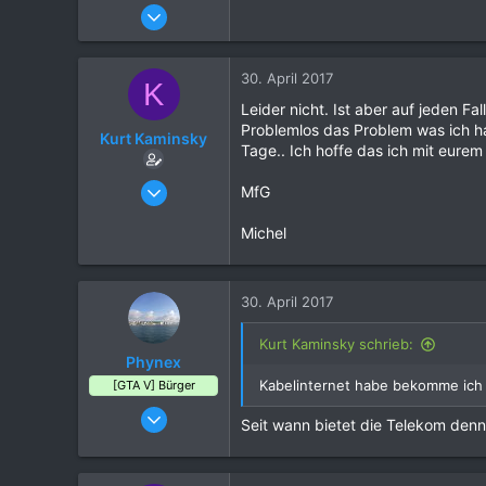
11. April 2016
116
70
30. April 2017
K
29
Leider nicht. Ist aber auf jeden F
29
Problemlos das Problem was ich ha
Kurt Kaminsky
Tage.. Ich hoffe das ich mit eure
17. August 2016
MfG
13
Michel
0
2
39
30. April 2017
Kurt Kaminsky schrieb:
Phynex
Kabelinternet habe bekomme ich n
[GTA V] Bürger
03. Oktober 2016
Seit wann bietet die Telekom den
98
67