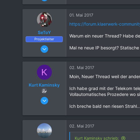
13
0
01. Mai 2017
2
https://forum.klaerwerk-communi
39
SeToY
Warum ein neuer Thread? Habe den
Projektleiter
25. März 2016
Mal ne neue IP besorgt? Statisch
6.702
21.081
02. Mai 2017
K
1.120
Moin, Neuer Thread weil der ander
Kurt Kaminsky
Ich habe grad mit der Telekom tele
Vollautomatisches Prozedere wo si
17. August 2016
13
Ich breche bald nen riesen Strahl
0
2
02. Mai 2017
39
Kurt Kaminsky schrieb: