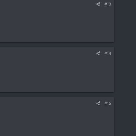
#13
#14
#15