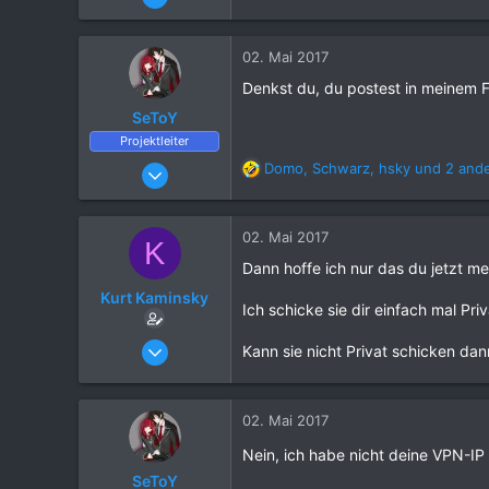
13
0
02. Mai 2017
2
Denkst du, du postest in meinem
39
SeToY
Projektleiter
25. März 2016
Domo
,
Schwarz
,
hsky
und 2 and
R
6.702
e
a
21.081
k
02. Mai 2017
K
1.120
t
Dann hoffe ich nur das du jetzt mei
i
o
Kurt Kaminsky
Ich schicke sie dir einfach mal Pr
n
e
17. August 2016
Kann sie nicht Privat schicken dann
n
13
:
0
02. Mai 2017
2
39
Nein, ich habe nicht deine VPN-I
SeToY