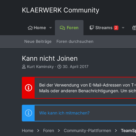
KLAERWERK Community
Home
Foren
Streams
2
Neue Beiträge
Foren durchsuchen
Kann nicht Joinen
E
E
Kurt Kaminsky
30. April 2017
r
r
s
s
t
t
Bei der Verwendung von E-Mail-Adressen von T-
e
e
Mails oder anderen Benachrichtigungen. Um sicher
l
l
l
l
e
t
r
a
Wie kann ich mitmachen?
m
Home
Foren
Community-Plattformen
TeamS