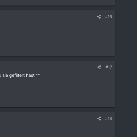
#16
#17
sie gefiltert hast ^^
#18