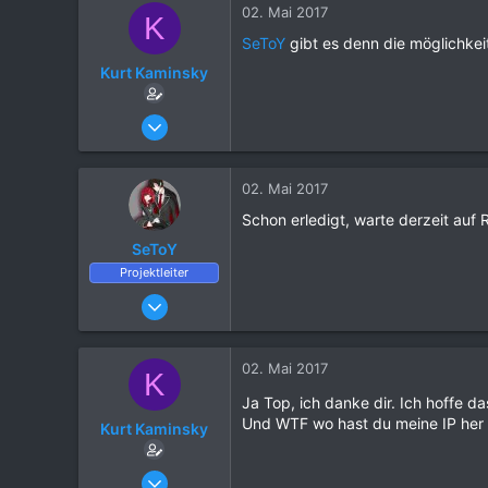
02. Mai 2017
K
1.120
SeToY
gibt es denn die möglichkeit
Kurt Kaminsky
17. August 2016
13
0
02. Mai 2017
2
Schon erledigt, warte derzeit au
39
SeToY
Projektleiter
25. März 2016
6.702
21.081
02. Mai 2017
K
1.120
Ja Top, ich danke dir. Ich hoffe d
Und WTF wo hast du meine IP her 
Kurt Kaminsky
17. August 2016