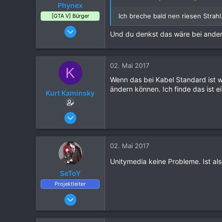
Phynex
Ich breche bald nen riesen Strah
[GTA V] Bürger
03. Oktober 2016
Und du denkst das wäre bei ander
98
67
29
02. Mai 2017
K
Wenn das bei Kabel Standard ist we
ändern können. Ich finde das ist e
Kurt Kaminsky
17. August 2016
13
0
02. Mai 2017
2
Unitymedia keine Probleme. Ist al
39
SeToY
Projektleiter
25. März 2016
6.702
21.081