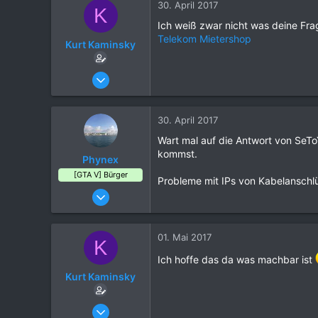
29
30. April 2017
K
Ich weiß zwar nicht was deine Fra
Telekom Mietershop
Kurt Kaminsky
17. August 2016
13
0
30. April 2017
2
Wart mal auf die Antwort von SeT
39
kommst.
Phynex
[GTA V] Bürger
Probleme mit IPs von Kabelanschlü
03. Oktober 2016
98
67
01. Mai 2017
K
29
Ich hoffe das da was machbar ist
Kurt Kaminsky
17. August 2016