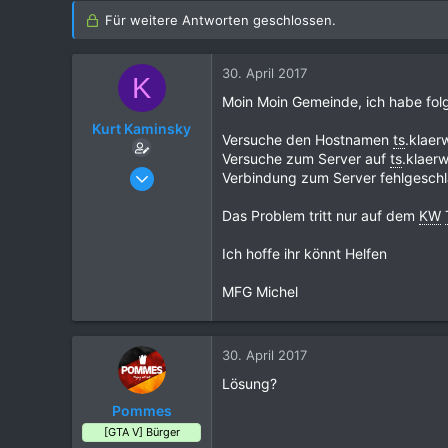
Für weitere Antworten geschlossen.
30. April 2017
K
Moin Moin Gemeinde, ich habe fol
Kurt Kaminsky
Versuche den Hostnamen
ts
.klaer
Versuche zum Server auf
ts
.klaer
17. August 2016
Verbindung zum Server fehlgesch
13
Das Problem tritt nur auf dem
KW
0
2
Ich hoffe ihr könnt Helfen
39
MFG Michel
30. April 2017
Lösung?
Pommes
[GTA V] Bürger