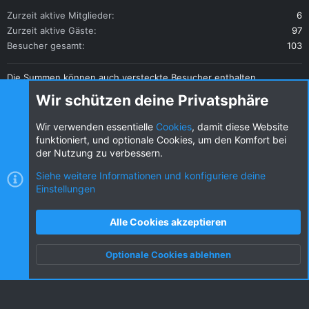
Zurzeit aktive Mitglieder
6
Zurzeit aktive Gäste
97
Besucher gesamt
103
Die Summen können auch versteckte Besucher enthalten.
Teilen
Wir schützen deine Privatsphäre
Diese Seite teilen
Wir verwenden essentielle
Cookies
, damit diese Website
funktioniert, und optionale Cookies, um den Komfort bei
der Nutzung zu verbessern.
Siehe weitere Informationen und konfiguriere deine
Einstellungen
Cookies
KW dark
Deutsch (DE) [Du]
Kontakt
Nutzungsbedingungen
Datenschutz
Alle Cookies akzeptieren
Hilfe und Impressum
R
S
Optionale Cookies ablehnen
S
Oben
Unten