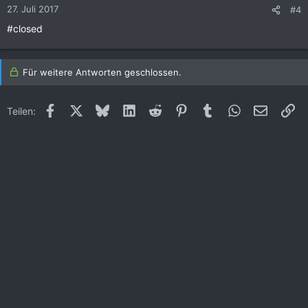
27. Juli 2017
#4
#closed
Für weitere Antworten geschlossen.
Facebook
X (Twitter)
Bluesky
LinkedIn
Reddit
Pinterest
Tumblr
WhatsApp
E-Mail
Li
Teilen: