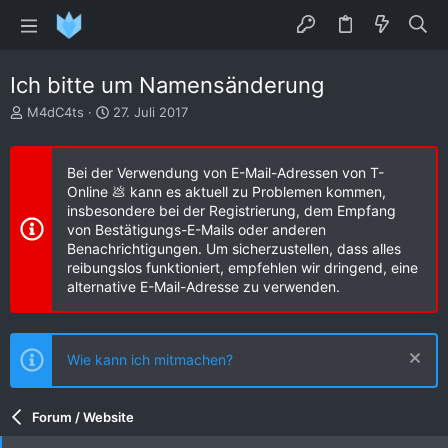
Ich bitte um Namensänderung
E
E
M4dC4ts
27. Juli 2017
r
r
s
s
t
t
Bei der Verwendung von E-Mail-Adressen von T-
e
e
Online 💩 kann es aktuell zu Problemen kommen,
l
l
insbesondere bei der Registrierung, dem Empfang
l
l
von Bestätigungs-E-Mails oder anderen
e
t
Benachrichtigungen. Um sicherzustellen, dass alles
r
a
reibungslos funktioniert, empfehlen wir dringend, eine
m
alternative E-Mail-Adresse zu verwenden.
Wie kann ich mitmachen?
Forum / Website