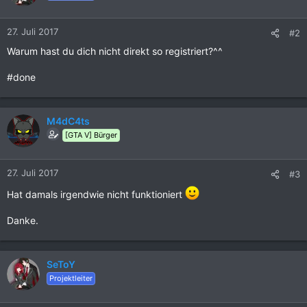
27. Juli 2017
#2
Warum hast du dich nicht direkt so registriert?^^
#done
M4dC4ts
[GTA V] Bürger
27. Juli 2017
#3
Hat damals irgendwie nicht funktioniert
Danke.
SeToY
Projektleiter