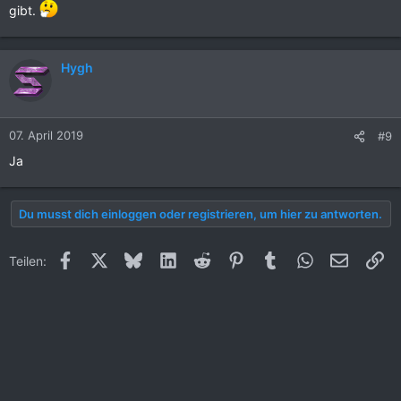
gibt.
Hygh
07. April 2019
#9
Ja
Du musst dich einloggen oder registrieren, um hier zu antworten.
Facebook
X (Twitter)
Bluesky
LinkedIn
Reddit
Pinterest
Tumblr
WhatsApp
E-Mail
Li
Teilen: