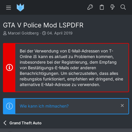
GTA V Police Mod LSPDFR
E
E
Marcel Goldberg
04. April 2019
r
r
s
s
t
t
Bei der Verwendung von E-Mail-Adressen von T-
e
e
Online 💩 kann es aktuell zu Problemen kommen,
l
l
insbesondere bei der Registrierung, dem Empfang
l
l
von Bestätigungs-E-Mails oder anderen
e
t
Benachrichtigungen. Um sicherzustellen, dass alles
r
a
reibungslos funktioniert, empfehlen wir dringend, eine
m
alternative E-Mail-Adresse zu verwenden.
Wie kann ich mitmachen?
Grand Theft Auto