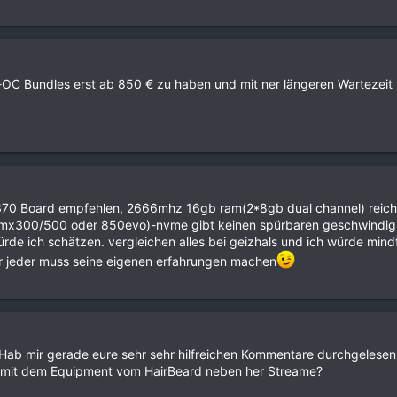
e-OC Bundles erst ab 850 € zu haben und mit ner längeren Wartezei
 Z370 Board empfehlen, 2666mhz 16gb ram(2*8gb dual channel) reich
(mx300/500 oder 850evo)-nvme gibt keinen spürbaren geschwindigke
e ich schätzen. vergleichen alles bei geizhals und ich würde mindf
r jeder muss seine eigenen erfahrungen machen
. Hab mir gerade eure sehr sehr hilfreichen Kommentare durchgelese
h mit dem Equipment vom HairBeard neben her Streame?