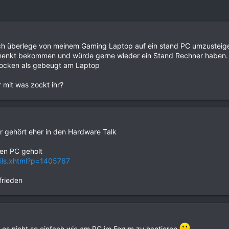
 ich überlege von meinem Gaming Laptop auf ein stand PC umzustei
henkt bekommen und würde gerne wieder ein Stand Rechner haben. 
ocken als gebeugt am Laptop
 mit was zockt ihr?
r gehört eher in den Hardware Talk
nen PC geholt
tails.xhtml?p=1405767
frieden
t es nicht so einfach wie am PC im Forum zu hantieren