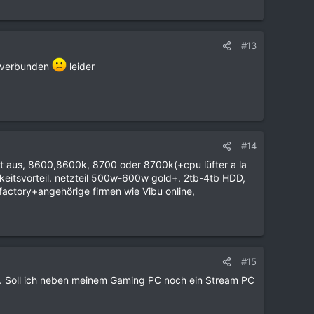
#13
t verbunden
leider
#14
t aus, 8600,8600k, 8700 oder 8700k(+cpu lüfter a la
itsvorteil. netzteil 500w-600w gold+. 2tb-4tb HDD,
actory+angehörige firmen wie Vibu online,
#15
n. Soll ich neben meinem Gaming PC noch ein Stream PC