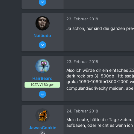
n
:
73
160
23. Februar 2018
44
Ja schon, nur sind die ganzen pr
37
Nuitiodo
Frankfurt am Main, Deutschland
08. Februar 2018
8
4
23. Februar 2018
4
Also ich würde dir ein einfaches
45
dark rock pro 3). 500gb -1tb ssd
HairBeard
Berlin, Deutschland
graka 1080-1080ti=1800-2000 würd
[GTA V] Bürger
compuland&drivecity meiden, abe
17. Oktober 2017
8
17
24. Februar 2018
4
Moin Leute, hätte die Tage zutun
36
aufbauen, oder reicht es wenn ic
JawasCookie
Hamburg, Deutschland