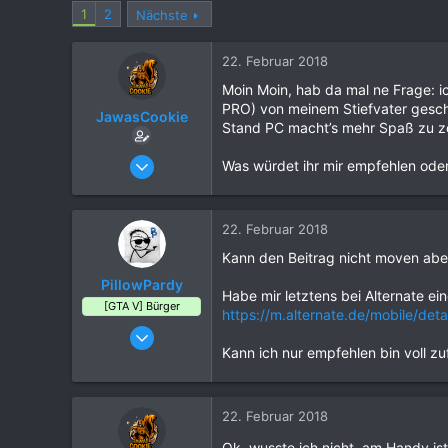
1
2
Nächste
22. Februar 2018
Moin Moin, hab da mal ne Frage:
PRO) von meinem Stiefvater gesc
JawasCookie
Stand PC macht’s mehr Spaß zu z
12. Oktober 2017
Was würdet ihr mir empfehlen oder
66
16
22. Februar 2018
9
Kann den Beitrag nicht moven abe
30
PillowPardy
Wien
Habe mir letztens bei Alternate ei
[GTA V] Bürger
www.jcperformance.at
https://m.alternate.de/mobile/de
25. Oktober 2017
Kann ich nur empfehlen bin voll zu
0
0
4
22. Februar 2018
33
Ok, wusste ich nicht, am Handy is