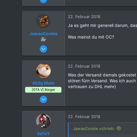
8
e
a
4
k
22. Februar 2018
4
t
Ja es geht mir generell darum, d
i
45
o
JawasCookie
Berlin, Deutschland
Was meinst du mit OC?
n
e
12. Oktober 2017
n
66
:
16
22. Februar 2018
9
Was der Versand damals gekostet h
30
stören fürn Versand. Was ich auch 
450g Mehl
Wien
vertrauen zu DHL mehr)
[GTA V] Bürger
www.jcperformance.at
09. Juni 2017
73
160
22. Februar 2018
44
37
JawasCookie schrieb:
SeToY
Frankfurt am Main, Deutschland