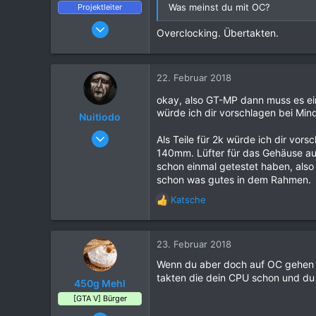
Was meinst du mit OC?
Projektleiter
25. März 2016
Overclocking. Übertakten.
6.703
21.081
1.120
22. Februar 2018
okay, also GT-MP dann muss es ein
würde ich dir vorschlagen bei Mind
Nuitiodo
08. Februar 2018
Als Teile für 2k würde ich dir vorsc
8
140mm. Lüfter für das Gehäuse aus
schon einmal getestet haben, also 
4
schon was gutes in dem Rahmen.
4
Katsche
45
R
e
Berlin, Deutschland
a
k
23. Februar 2018
t
Wenn du aber doch auf OC gehen wi
i
takten die dein CPU schon und du 
o
450g Mehl
n
[GTA V] Bürger
e
09. Juni 2017