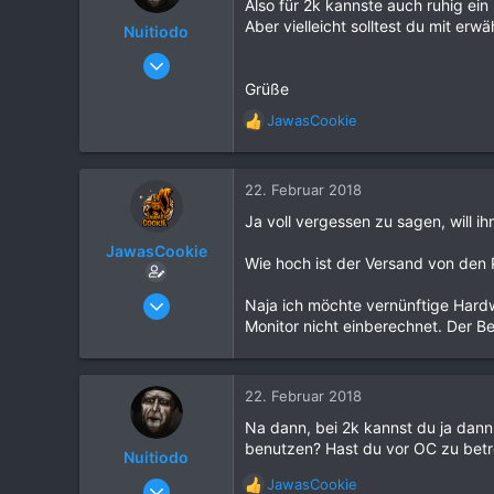
Also für 2k kannste auch ruhig ein
i
Aber vielleicht solltest du mit 
o
Nuitiodo
n
08. Februar 2018
e
8
n
Grüße
:
4
JawasCookie
R
4
e
45
a
k
22. Februar 2018
Berlin, Deutschland
t
Ja voll vergessen zu sagen, will 
i
o
JawasCookie
Wie hoch ist der Versand von den
n
e
12. Oktober 2017
Naja ich möchte vernünftige Hard
n
66
Monitor nicht einberechnet. Der Be
:
16
9
22. Februar 2018
30
Na dann, bei 2k kannst du ja dann
Wien
benutzen? Hast du vor OC zu betr
Nuitiodo
www.jcperformance.at
08. Februar 2018
JawasCookie
R