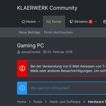
KLAERWERK Community
Home
Foren
Streams
2
Neue Beiträge
Foren durchsuchen
Gaming PC
E
E
JawasCookie
22. Februar 2018
r
r
s
s
t
t
Bei der Verwendung von E-Mail-Adressen von T-
e
e
Mails oder anderen Benachrichtigungen. Um sicher
l
l
l
l
e
t
r
a
Wie kann ich mitmachen?
m
Home
Foren
Hard- und Software
Hardware T