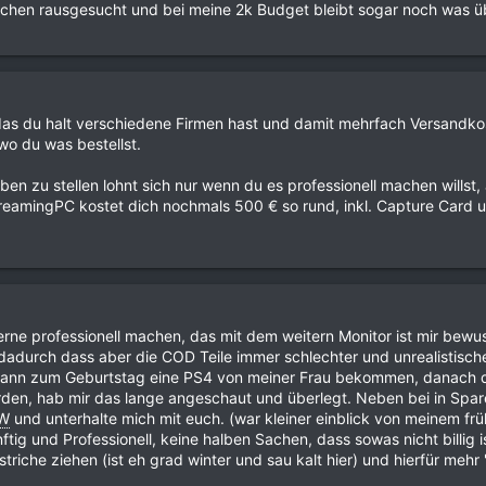
Sachen rausgesucht und bei meine 2k Budget bleibt sogar noch was ü
as du halt verschiedene Firmen hast und damit mehrfach Versandkos
wo du was bestellst.
en zu stellen lohnt sich nur wenn du es professionell machen willst,
treamingPC kostet dich nochmals 500 € so rund, inkl. Capture Card 
erne professionell machen, das mit dem weitern Monitor ist mir bewu
durch dass aber die COD Teile immer schlechter und unrealistische
nn zum Geburtstag eine PS4 von meiner Frau bekommen, danach die 
n, hab mir das lange angeschaut und überlegt. Neben bei in Spar
W
und unterhalte mich mit euch. (war kleiner einblick von meinem fr
tig und Professionell, keine halben Sachen, dass sowas nicht billig i
che ziehen (ist eh grad winter und sau kalt hier) und hierfür mehr ''