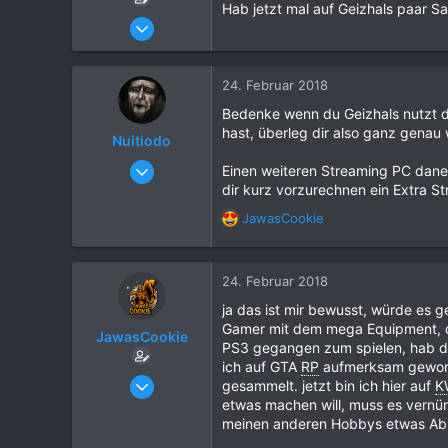
Hab jetzt mal auf Geizhals paar 
12. Oktober 2017
66
16
24. Februar 2018
9
Bedenke wenn du Geizhals nutzt d
30
hast, überleg dir also ganz genau 
Nuitiodo
Wien
08. Februar 2018
Einen weiteren Streaming PC daneb
www.jcperformance.at
8
dir kurz vorzurechnen ein Extra S
4
JawasCookie
R
4
e
a
45
k
24. Februar 2018
Berlin, Deutschland
t
ja das ist mir bewusst, würde es g
i
Gamer mit dem mega Equipment, da
o
JawasCookie
PS3 gegangen zum spielen, hab da
n
ich auf GTA
RP
aufmerksam geworde
e
12. Oktober 2017
gesammelt. jetzt bin ich hier auf
K
n
66
etwas machen will, muss es vernünf
:
meinen anderen Hobbys etwas Abstri
16