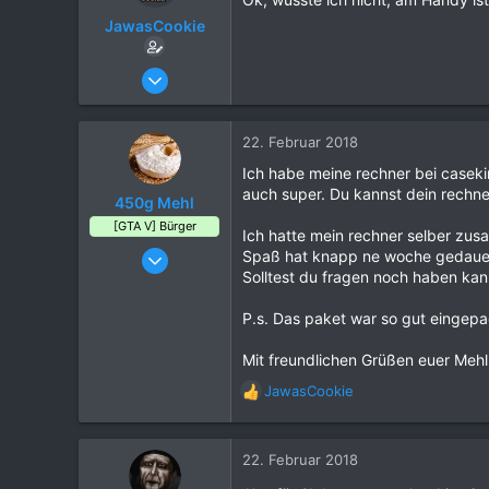
JawasCookie
12. Oktober 2017
66
16
22. Februar 2018
9
Ich habe meine rechner bei caseki
30
auch super. Du kannst dein rechner
450g Mehl
Wien
[GTA V] Bürger
Ich hatte mein rechner selber zus
www.jcperformance.at
09. Juni 2017
Spaß hat knapp ne woche gedauert 
Solltest du fragen noch haben kan
73
160
P.s. Das paket war so gut eingep
44
Mit freundlichen Grüßen euer Mehl
37
Frankfurt am Main, Deutschland
JawasCookie
R
e
a
k
22. Februar 2018
t