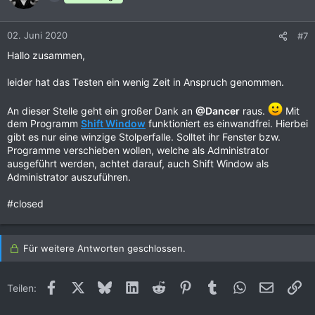
i
o
n
02. Juni 2020
#7
e
Hallo zusammen,
n
:
leider hat das Testen ein wenig Zeit in Anspruch genommen.
An dieser Stelle geht ein großer Dank an
@Dancer
raus.
Mit
dem Programm
Shift Window
funktioniert es einwandfrei. Hierbei
gibt es nur eine winzige Stolperfalle. Solltet ihr Fenster bzw.
Programme verschieben wollen, welche als Administrator
ausgeführt werden, achtet darauf, auch Shift Window als
Administrator auszuführen.
#closed
Für weitere Antworten geschlossen.
Facebook
X (Twitter)
Bluesky
LinkedIn
Reddit
Pinterest
Tumblr
WhatsApp
E-Mail
Li
Teilen: