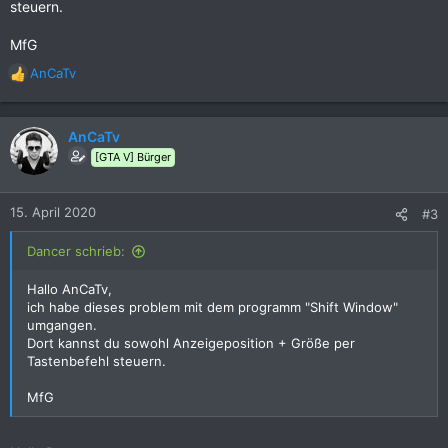
steuern.
MfG
AnCaTv
R
e
a
k
AnCaTv
t
[GTA V] Bürger
i
o
n
15. April 2020
#3
e
n
Dancer schrieb:
:
Hallo AnCaTv,
ich habe dieses problem mit dem programm "Shift Window"
umgangen.
Dort kannst du sowohl Anzeigeposition + Größe per
Tastenbefehl steuern.
MfG