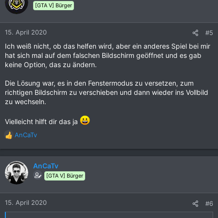
t
[GTA V] Bürger
i
o
n
15. April 2020
#5
e
Ich weiß nicht, ob das helfen wird, aber ein anderes Spiel bei mir
n
hat sich mal auf dem falschen Bildschirm geöffnet und es gab
:
keine Option, das zu ändern.
Die Lösung war, es in den Fenstermodus zu versetzen, zum
richtigen Bildschirm zu verschieben und dann wieder ins Vollbild
zu wechseln.
Vielleicht hilft dir das ja
AnCaTv
R
e
a
k
AnCaTv
t
[GTA V] Bürger
i
o
n
15. April 2020
#6
e
n