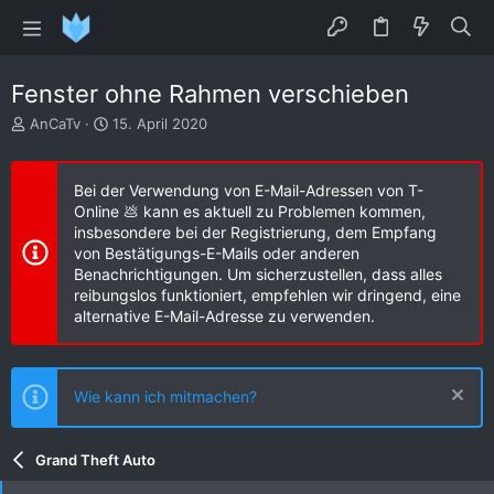
Fenster ohne Rahmen verschieben
E
E
AnCaTv
15. April 2020
r
r
s
s
t
t
Bei der Verwendung von E-Mail-Adressen von T-
e
e
Online 💩 kann es aktuell zu Problemen kommen,
l
l
insbesondere bei der Registrierung, dem Empfang
l
l
von Bestätigungs-E-Mails oder anderen
e
t
Benachrichtigungen. Um sicherzustellen, dass alles
r
a
reibungslos funktioniert, empfehlen wir dringend, eine
m
alternative E-Mail-Adresse zu verwenden.
Wie kann ich mitmachen?
Grand Theft Auto