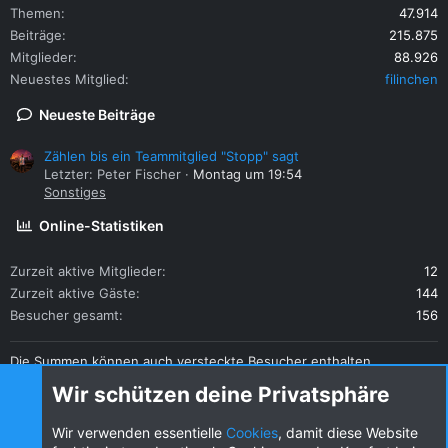
Themen
47.914
Beiträge
215.875
Mitglieder
88.926
Neuestes Mitglied
filinchen
Neueste Beiträge
Zählen bis ein Teammitglied "Stopp" sagt
Letzter: Peter Fischer
Montag um 19:54
Sonstiges
Online-Statistiken
Zurzeit aktive Mitglieder
12
Zurzeit aktive Gäste
144
Besucher gesamt
156
Die Summen können auch versteckte Besucher enthalten.
Teilen
Wir schützen deine Privatsphäre
Diese Seite teilen
Wir verwenden essentielle
Cookies
, damit diese Website