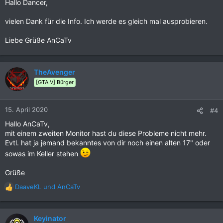
Hallo Dancer,
vielen Dank für die Info. Ich werde es gleich mal ausprobieren.
Liebe Grüße AnCaTv
TheAvenger
[GTA V] Bürger
15. April 2020
#4
Hallo AnCaTv,
mit einem zweiten Monitor hast du diese Probleme nicht mehr.
Evtl. hat ja jemand bekanntes von dir noch einen alten 17" oder
sowas im Keller stehen
Grüße
DaaveKL
und
AnCaTv
R
e
a
k
Keyinator