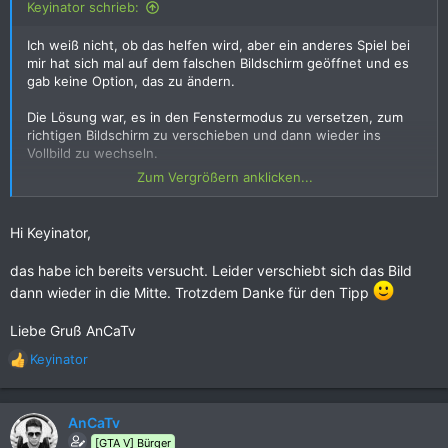
Keyinator schrieb:
:
Ich weiß nicht, ob das helfen wird, aber ein anderes Spiel bei
mir hat sich mal auf dem falschen Bildschirm geöffnet und es
gab keine Option, das zu ändern.
Die Lösung war, es in den Fenstermodus zu versetzen, zum
richtigen Bildschirm zu verschieben und dann wieder ins
Vollbild zu wechseln.
Zum Vergrößern anklicken...
Vielleicht hilft dir das ja
Hi Keyinator,
das habe ich bereits versucht. Leider verschiebt sich das Bild
dann wieder in die Mitte. Trotzdem Danke für den Tipp
Liebe Gruß AnCaTv
Keyinator
R
e
a
k
AnCaTv
t
[GTA V] Bürger