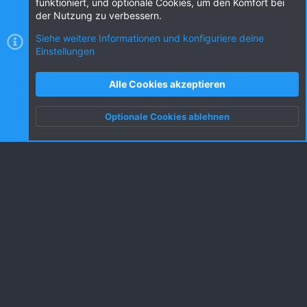
funktioniert, und optionale Cookies, um den Komfort bei
der Nutzung zu verbessern.
Siehe weitere Informationen und konfiguriere deine
Einstellungen
Cookies
KW dark
Deutsch (DE) [Du]
Kontakt
Nutzungsbedingungen
Datenschutz
Alle Cookies akzeptieren
Hilfe und Impressum
R
S
Optionale Cookies ablehnen
S
Oben
Unten