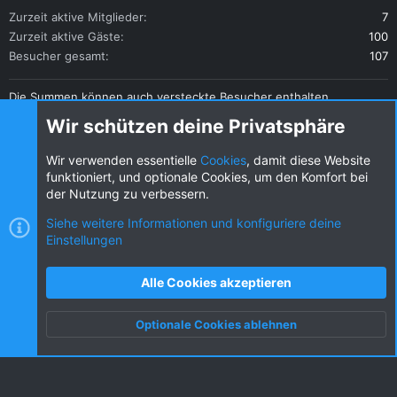
Zurzeit aktive Mitglieder
7
Zurzeit aktive Gäste
100
Besucher gesamt
107
Die Summen können auch versteckte Besucher enthalten.
Teilen
Wir schützen deine Privatsphäre
Diese Seite teilen
Wir verwenden essentielle
Cookies
, damit diese Website
funktioniert, und optionale Cookies, um den Komfort bei
der Nutzung zu verbessern.
Siehe weitere Informationen und konfiguriere deine
Einstellungen
Cookies
KW dark
Deutsch (DE) [Du]
Kontakt
Nutzungsbedingungen
Datenschutz
Alle Cookies akzeptieren
Hilfe und Impressum
R
S
Optionale Cookies ablehnen
S
Oben
Unten