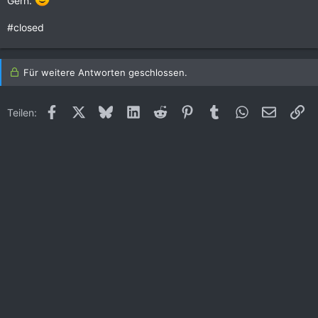
Gern.
#closed
Für weitere Antworten geschlossen.
Facebook
X (Twitter)
Bluesky
LinkedIn
Reddit
Pinterest
Tumblr
WhatsApp
E-Mail
Li
Teilen: