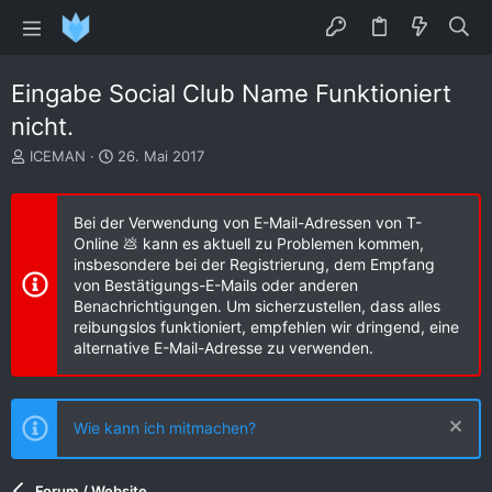
Eingabe Social Club Name Funktioniert
nicht.
E
E
ICEMAN
26. Mai 2017
r
r
s
s
t
t
Bei der Verwendung von E-Mail-Adressen von T-
e
e
Online 💩 kann es aktuell zu Problemen kommen,
l
l
insbesondere bei der Registrierung, dem Empfang
l
l
von Bestätigungs-E-Mails oder anderen
e
t
Benachrichtigungen. Um sicherzustellen, dass alles
r
a
reibungslos funktioniert, empfehlen wir dringend, eine
m
alternative E-Mail-Adresse zu verwenden.
Wie kann ich mitmachen?
Forum / Website