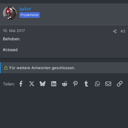
a
k
SeToY
t
Projektleiter
i
o
n
16. Mai 2017
#3
e
Behoben.
n
:
#closed
Für weitere Antworten geschlossen.
Facebook
X (Twitter)
Bluesky
LinkedIn
Reddit
Pinterest
Tumblr
WhatsApp
E-Mail
Li
Teilen: