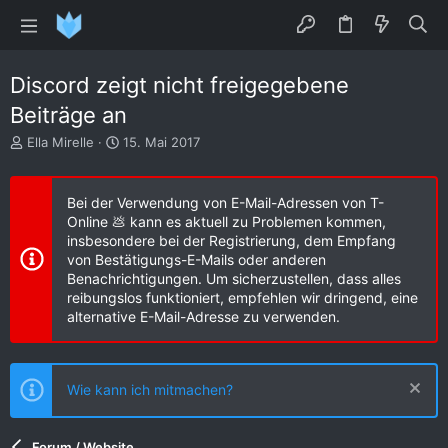
Discord zeigt nicht freigegebene
Beiträge an
E
E
Ella Mirelle
15. Mai 2017
r
r
s
s
t
t
Bei der Verwendung von E-Mail-Adressen von T-
e
e
Online 💩 kann es aktuell zu Problemen kommen,
l
l
insbesondere bei der Registrierung, dem Empfang
l
l
von Bestätigungs-E-Mails oder anderen
e
t
Benachrichtigungen. Um sicherzustellen, dass alles
r
a
reibungslos funktioniert, empfehlen wir dringend, eine
m
alternative E-Mail-Adresse zu verwenden.
Wie kann ich mitmachen?
Forum / Website