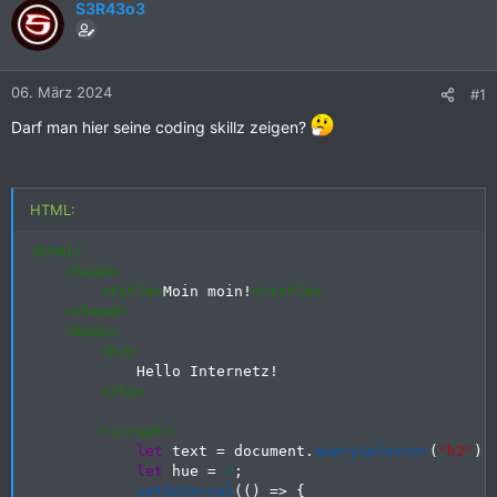
S3R43o3
06. März 2024
#1
Darf man hier seine coding skillz zeigen?
HTML:
<
html
>
<
head
>
<
title
>
Moin moin!
</
title
>
</
head
>
<
body
>
<
h2
>
            Hello Internetz!

</
h2
>
<
script
>
let
 text 
=
 document
.
querySelector
(
"h2"
)
;
let
 hue 
=
0
;
setInterval
(
(
)
=>
{