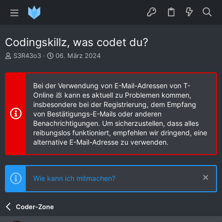
Codingskillz, was codet du?
E
E
S3R43o3
06. März 2024
r
r
s
s
t
t
Bei der Verwendung von E-Mail-Adressen von T-
e
e
Online 💩 kann es aktuell zu Problemen kommen,
l
l
insbesondere bei der Registrierung, dem Empfang
l
l
von Bestätigungs-E-Mails oder anderen
e
t
Benachrichtigungen. Um sicherzustellen, dass alles
r
a
reibungslos funktioniert, empfehlen wir dringend, eine
m
alternative E-Mail-Adresse zu verwenden.
Wie kann ich mitmachen?
Coder-Zone