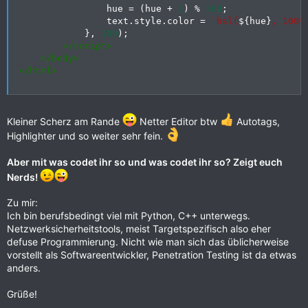
                hue 
=
(
hue 
+
1
)
%
360
;
                text
.
style
.
color 
=
`
hsl(
${
hue
}
, 100%
}
,
100
)
;
</
script
>
</
body
>
</
html
>
Kleiner Scherz am Rande
Netter Editor btw
Autotags,
Highlighter und so weiter sehr fein.
Aber mit was codet ihr so und was codet ihr so? Zeigt euch
Nerds!
Zu mir:
Ich bin berufsbedingt viel mit Python, C++ unterwegs.
Netzwerksicherheitstools, meist Targetspezifisch also eher
defuse Programmierung. Nicht wie man sich das üblicherweise
vorstellt als Softwareentwickler, Penetration Testing ist da etwas
anders.
Grüße!