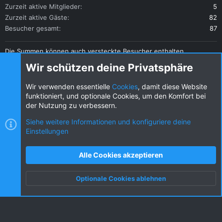
Zurzeit aktive Mitglieder
5
Zurzeit aktive Gäste
82
Besucher gesamt
87
Die Summen können auch versteckte Besucher enthalten.
Teilen
Wir schützen deine Privatsphäre
Diese Seite teilen
Wir verwenden essentielle
Cookies
, damit diese Website
funktioniert, und optionale Cookies, um den Komfort bei
der Nutzung zu verbessern.
Siehe weitere Informationen und konfiguriere deine
Einstellungen
Cookies
KW dark
Deutsch (DE) [Du]
Kontakt
Nutzungsbedingungen
Datenschutz
Alle Cookies akzeptieren
Hilfe und Impressum
R
S
Optionale Cookies ablehnen
S
Oben
Unten