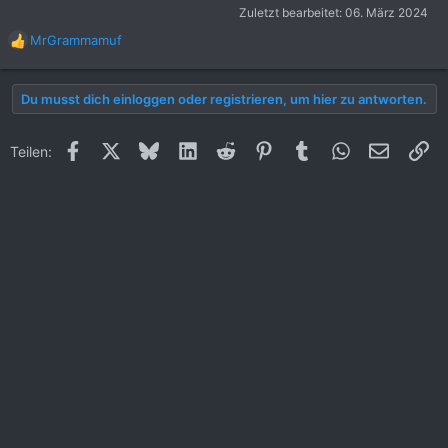
Zuletzt bearbeitet:
06. März 2024
MrGrammamuf
R
e
a
Du musst dich einloggen oder registrieren, um hier zu antworten.
k
t
i
Facebook
X (Twitter)
Bluesky
LinkedIn
Reddit
Pinterest
Tumblr
WhatsApp
E-Mail
Li
Teilen:
o
n
e
n
: