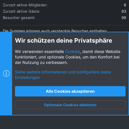
Zurzeit aktive Mitglieder
6
Zurzeit aktive Gäste
93
Besucher gesamt
99
Die Summen können auch versteckte Besucher enthalten.
Teilen
Wir schützen deine Privatsphäre
Diese Seite teilen
Wir verwenden essentielle
Cookies
, damit diese Website
funktioniert, und optionale Cookies, um den Komfort bei
der Nutzung zu verbessern.
Siehe weitere Informationen und konfiguriere deine
Einstellungen
Cookies
KW dark
Deutsch (DE) [Du]
Kontakt
Nutzungsbedingungen
Datenschutz
Alle Cookies akzeptieren
Hilfe und Impressum
R
S
Optionale Cookies ablehnen
S
Oben
Unten