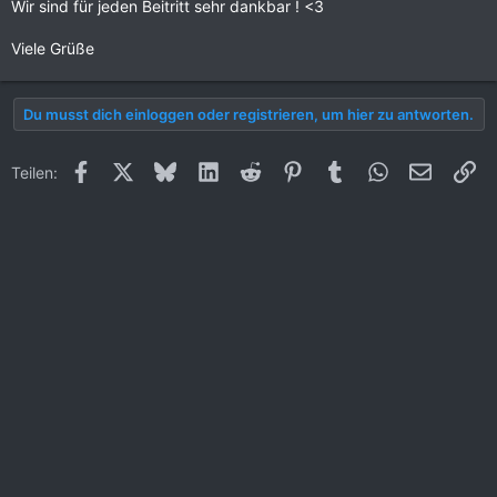
Wir sind für jeden Beitritt sehr dankbar ! <3
Viele Grüße
Du musst dich einloggen oder registrieren, um hier zu antworten.
Facebook
X (Twitter)
Bluesky
LinkedIn
Reddit
Pinterest
Tumblr
WhatsApp
E-Mail
Li
Teilen: