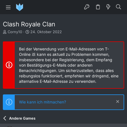
Clash Royale Clan
E
E
Corny10
24. Oktober 2022
r
r
s
s
t
t
Bei der Verwendung von E-Mail-Adressen von T-
e
e
Online 💩 kann es aktuell zu Problemen kommen,
l
l
insbesondere bei der Registrierung, dem Empfang
l
l
von Bestätigungs-E-Mails oder anderen
e
t
Benachrichtigungen. Um sicherzustellen, dass alles
r
a
reibungslos funktioniert, empfehlen wir dringend, eine
m
alternative E-Mail-Adresse zu verwenden.
Wie kann ich mitmachen?
Andere Games