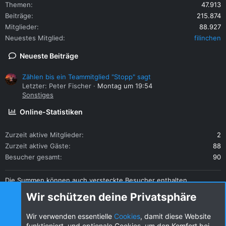
Themen
47.913
Beiträge
215.874
Mitglieder
88.927
Neuestes Mitglied
filinchen
Neueste Beiträge
Zählen bis ein Teammitglied "Stopp" sagt
Letzter: Peter Fischer
Montag um 19:54
Sonstiges
Online-Statistiken
Zurzeit aktive Mitglieder
2
Zurzeit aktive Gäste
88
Besucher gesamt
90
Die Summen können auch versteckte Besucher enthalten.
Teilen
Wir schützen deine Privatsphäre
Diese Seite teilen
Wir verwenden essentielle
Cookies
, damit diese Website
funktioniert, und optionale Cookies, um den Komfort bei