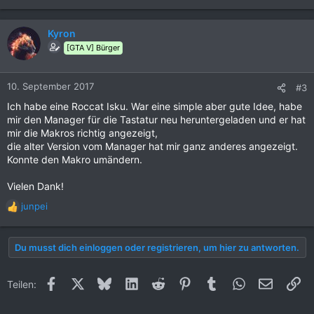
Kyron
[GTA V] Bürger
10. September 2017
#3
Ich habe eine Roccat Isku. War eine simple aber gute Idee, habe
mir den Manager für die Tastatur neu heruntergeladen und er hat
mir die Makros richtig angezeigt,
die alter Version vom Manager hat mir ganz anderes angezeigt.
Konnte den Makro umändern.
Vielen Dank!
junpei
R
e
a
Du musst dich einloggen oder registrieren, um hier zu antworten.
k
t
i
Facebook
X (Twitter)
Bluesky
LinkedIn
Reddit
Pinterest
Tumblr
WhatsApp
E-Mail
Li
Teilen:
o
n
e