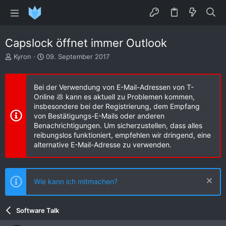
Capslock öffnet immer Outlook
E
E
Kyron
09. September 2017
r
r
s
s
t
t
Bei der Verwendung von E-Mail-Adressen von T-
e
e
Online 💩 kann es aktuell zu Problemen kommen,
l
l
insbesondere bei der Registrierung, dem Empfang
l
l
von Bestätigungs-E-Mails oder anderen
e
t
Benachrichtigungen. Um sicherzustellen, dass alles
r
a
reibungslos funktioniert, empfehlen wir dringend, eine
m
alternative E-Mail-Adresse zu verwenden.
Wie kann ich mitmachen?
Software Talk