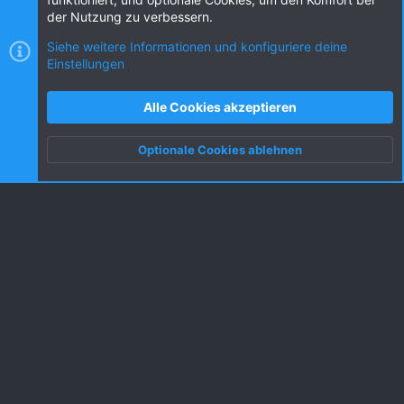
der Nutzung zu verbessern.
Siehe weitere Informationen und konfiguriere deine
Einstellungen
Cookies
KW dark
Deutsch (DE) [Du]
Kontakt
Nutzungsbedingungen
Datenschutz
Alle Cookies akzeptieren
Hilfe und Impressum
R
S
Optionale Cookies ablehnen
S
Oben
Unten