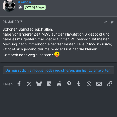
iLemon
[GTA V] Bürger
01. Juli 2017
#1
Schönen Samstag euch allen,
habe vor längerer Zeit MW3 auf der Playstation 3 gezockt und
habe es mir gestern mal wieder für den PC besorgt. Ist meiner
Meinung nach immernoch einer der besten Teile (MW2 inklusive)
- findet sich jemand der mal wieder Lust hat die kleinen
Camperkinder wegzunatzen?
Du musst dich einloggen oder registrieren, um hier zu antworten.
Facebook
X (Twitter)
Bluesky
LinkedIn
Reddit
Pinterest
Tumblr
WhatsApp
E-Mail
Li
Teilen: