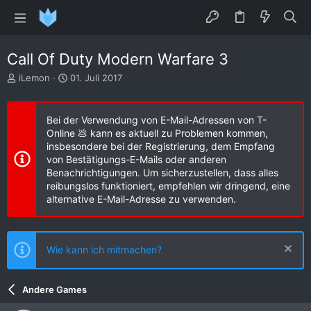
Call Of Duty Modern Warfare 3
E
E
iLemon
01. Juli 2017
r
r
s
s
t
t
Bei der Verwendung von E-Mail-Adressen von T-
e
e
Online 💩 kann es aktuell zu Problemen kommen,
l
l
insbesondere bei der Registrierung, dem Empfang
l
l
von Bestätigungs-E-Mails oder anderen
e
t
Benachrichtigungen. Um sicherzustellen, dass alles
r
a
reibungslos funktioniert, empfehlen wir dringend, eine
m
alternative E-Mail-Adresse zu verwenden.
Wie kann ich mitmachen?
Andere Games