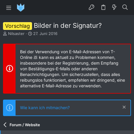
Bilder in der Signatur?
Vorschlag
E
E
Nilsaster
27. Juni 2016
r
r
s
s
t
t
Bei der Verwendung von E-Mail-Adressen von T-
e
e
Online 💩 kann es aktuell zu Problemen kommen,
l
l
insbesondere bei der Registrierung, dem Empfang
l
l
von Bestätigungs-E-Mails oder anderen
e
t
Benachrichtigungen. Um sicherzustellen, dass alles
r
a
reibungslos funktioniert, empfehlen wir dringend, eine
m
alternative E-Mail-Adresse zu verwenden.
Wie kann ich mitmachen?
Forum / Website