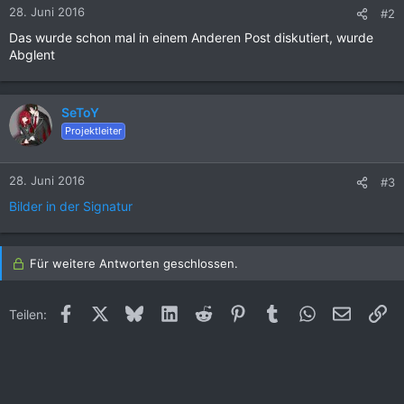
28. Juni 2016
#2
Das wurde schon mal in einem Anderen Post diskutiert, wurde
Abglent
SeToY
Projektleiter
28. Juni 2016
#3
Bilder in der Signatur
Für weitere Antworten geschlossen.
Facebook
X (Twitter)
Bluesky
LinkedIn
Reddit
Pinterest
Tumblr
WhatsApp
E-Mail
Li
Teilen: