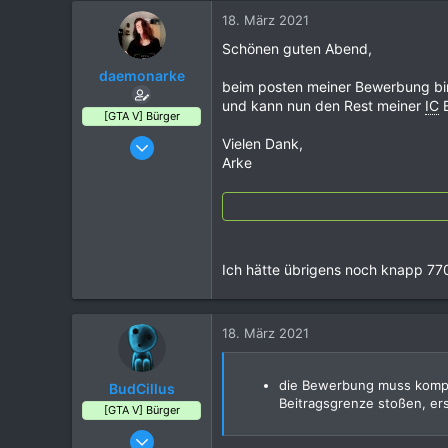
18. März 2021
Schönen guten Abend,
daemonarke
beim posten meiner Bewerbung bin 
und kann nun den Rest meiner
IC
B
[GTA V] Bürger
18. März 2021
Vielen Dank,
Arke
3
0
2
29
Norwegen
Ich hätte übrigens noch knapp 77
18. März 2021
die Bewerbung muss komple
BudCillus
Beitragsgrenze stoßen, ers
[GTA V] Bürger
06. Juli 2019