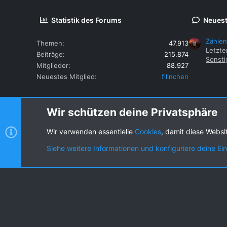
Statistik des Forums
Neuest
Zählen
Themen
47.913
Letzte
Beiträge
215.874
Sonsti
Mitglieder
88.927
Neuestes Mitglied
filinchen
Wir schützen deine Privatsphäre
Wir verwenden essentielle
Cookies
, damit diese Websi
Cookies
KW dark
Deutsch (DE) [Du]
Siehe weitere Informationen und konfiguriere deine Ei