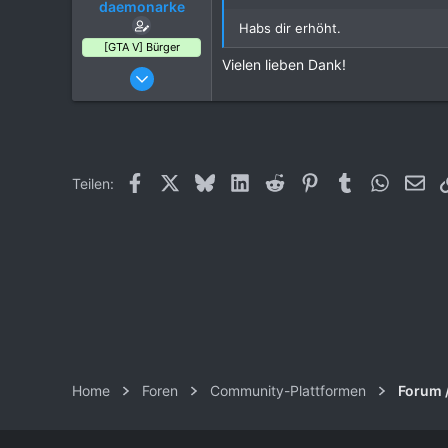
daemonarke
Habs dir erhöht.
[GTA V] Bürger
Vielen lieben Dank!
18. März 2021
3
0
2
29
Facebook
X (Twitter)
Bluesky
LinkedIn
Reddit
Pinterest
Tumblr
WhatsAp
E-M
Teilen:
Norwegen
Home
Foren
Community-Plattformen
Forum 