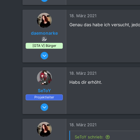
58
182
18. März 2021
34
Genau das habe ich versucht, jedo
38
daemonarke
[GTA V] Bürger
18. März 2021
3
0
18. März 2021
2
Habs dir erhöht.
29
SeToY
Norwegen
Projektleiter
25. März 2016
6.703
21.081
18. März 2021
1.120
SeToY schrieb: