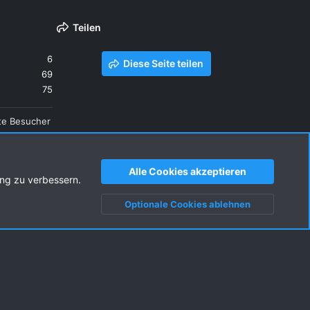
Teilen
6
Diese Seite teilen
69
75
te Besucher
Alle Cookies akzeptieren
ung zu verbessern.
sbedingungen
Datenschutz
Hilfe und Impressum
R
S
Optionale Cookies ablehnen
S
Oben
Unten