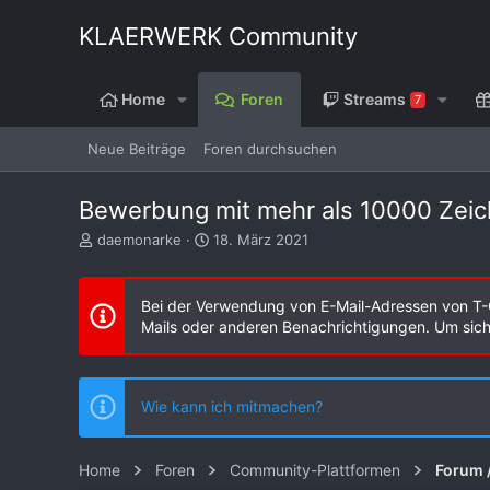
KLAERWERK Community
Home
Foren
Streams
7
Neue Beiträge
Foren durchsuchen
Bewerbung mit mehr als 10000 Zei
E
E
daemonarke
18. März 2021
r
r
s
s
t
t
Bei der Verwendung von E-Mail-Adressen von T-
e
e
Mails oder anderen Benachrichtigungen. Um sicher
l
l
l
l
e
t
r
a
Wie kann ich mitmachen?
m
Home
Foren
Community-Plattformen
Forum 