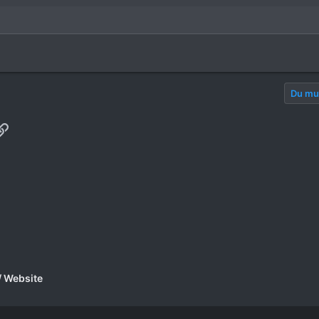
Du mus
p
ail
Link
/ Website