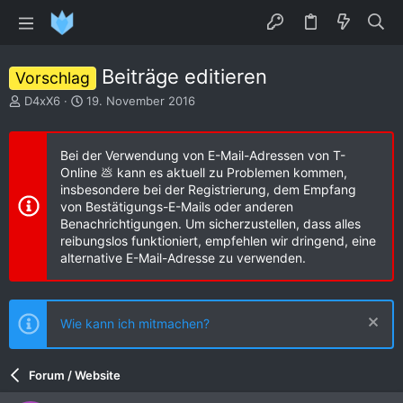
Beiträge editieren
Vorschlag
E
E
D4xX6
19. November 2016
r
r
s
s
t
t
Bei der Verwendung von E-Mail-Adressen von T-
e
e
Online 💩 kann es aktuell zu Problemen kommen,
l
l
insbesondere bei der Registrierung, dem Empfang
l
l
von Bestätigungs-E-Mails oder anderen
e
t
Benachrichtigungen. Um sicherzustellen, dass alles
r
a
reibungslos funktioniert, empfehlen wir dringend, eine
m
alternative E-Mail-Adresse zu verwenden.
Wie kann ich mitmachen?
Forum / Website