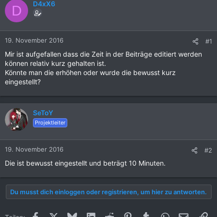
D4xX6
D
19. November 2016
#1
Mir ist aufgefallen dass die Zeit in der Beiträge editiert werden
können relativ kurz gehalten ist.
Könnte man die erhöhen oder wurde die bewusst kurz
eingestellt?
SeToY
Projektleiter
19. November 2016
#2
Die ist bewusst eingestellt und beträgt 10 Minuten.
Du musst dich einloggen oder registrieren, um hier zu antworten.
Facebook
X (Twitter)
Bluesky
LinkedIn
Reddit
Pinterest
Tumblr
WhatsApp
E-Mail
Li