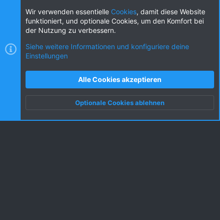
Diese Seite teilen
Wir verwenden essentielle
Cookies
, damit diese Website
funktioniert, und optionale Cookies, um den Komfort bei
der Nutzung zu verbessern.
Siehe weitere Informationen und konfiguriere deine
Einstellungen
Cookies
KW dark
Deutsch (DE) [Du]
Kontakt
Nutzungsbedingungen
Datenschutz
Alle Cookies akzeptieren
Hilfe und Impressum
R
S
Optionale Cookies ablehnen
S
Oben
Unten