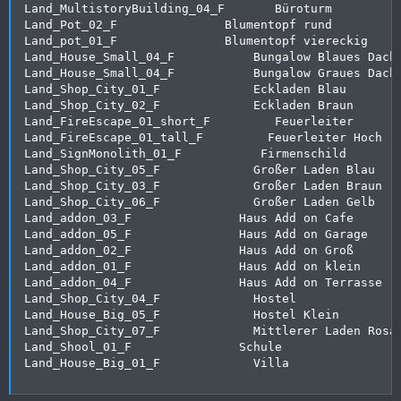
Land_MultistoryBuilding_04_F       Büroturm

Land_Pot_02_F               Blumentopf rund

Land_pot_01_F               Blumentopf viereckig

Land_House_Small_04_F           Bungalow Blaues Dach

Land_House_Small_04_F           Bungalow Graues Dach

Land_Shop_City_01_F             Eckladen Blau

Land_Shop_City_02_F             Eckladen Braun

Land_FireEscape_01_short_F         Feuerleiter

Land_FireEscape_01_tall_F         Feuerleiter Hoch

Land_SignMonolith_01_F           Firmenschild

Land_Shop_City_05_F             Großer Laden Blau

Land_Shop_City_03_F             Großer Laden Braun

Land_Shop_City_06_F             Großer Laden Gelb

Land_addon_03_F               Haus Add on Cafe

Land_addon_05_F               Haus Add on Garage

Land_addon_02_F               Haus Add on Groß

Land_addon_01_F               Haus Add on klein

Land_addon_04_F               Haus Add on Terrasse

Land_Shop_City_04_F             Hostel

Land_House_Big_05_F             Hostel Klein

Land_Shop_City_07_F             Mittlerer Laden Rosa

Land_Shool_01_F               Schule

Land_House_Big_01_F             Villa