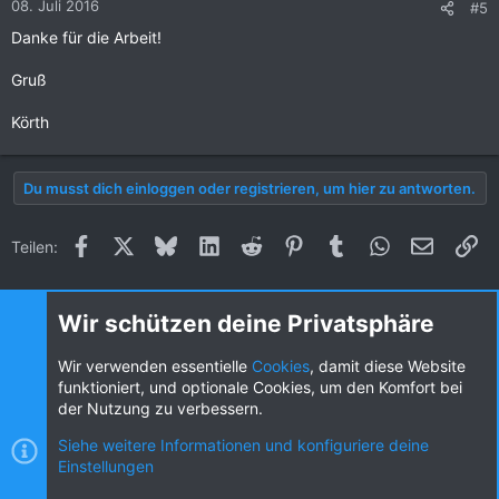
08. Juli 2016
#5
e
Danke für die Arbeit!
n
:
Gruß
Körth
Du musst dich einloggen oder registrieren, um hier zu antworten.
Facebook
X (Twitter)
Bluesky
LinkedIn
Reddit
Pinterest
Tumblr
WhatsApp
E-Mail
Li
Teilen:
Wir schützen deine Privatsphäre
Coder-Zone
Wir verwenden essentielle
Cookies
, damit diese Website
funktioniert, und optionale Cookies, um den Komfort bei
der Nutzung zu verbessern.
Statistik des Forums
Siehe weitere Informationen und konfiguriere deine
Einstellungen
Themen
47.913