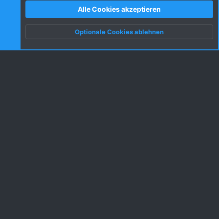
Beiträge
215.874
Alle Cookies akzeptieren
Mitglieder
88.927
Neuestes Mitglied
filinchen
Optionale Cookies ablehnen
Oben
Unten
Neueste Beiträge
Zählen bis ein Teammitglied "Stopp" sagt
Letzter: Peter Fischer
Montag um 19:54
Sonstiges
Online-Statistiken
Zurzeit aktive Mitglieder
5
Zurzeit aktive Gäste
105
Besucher gesamt
110
Die Summen können auch versteckte Besucher enthalten.
Teilen
Diese Seite teilen