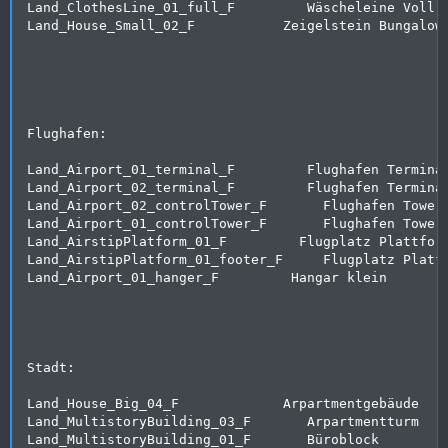
Land_ClothesLine_01_full_F         Wäscheleine Voll

Land_House_Small_02_F           Zeigelstein Bungalow

Flughafen:

Land_Airport_01_terminal_F         Flughafen Terminal
Land_Airport_02_terminal_F         Flughafen Terminal
Land_Airport_02_controlTower_F       Flughafen Tower

Land_Airport_01_controlTower_F       Flughafen Tower 
Land_AirstipPlatform_01_F         Flugplatz Plattform
Land_AirstipPlatform_01_footer_F     Flugplatz Platfo
Land_Airport_01_hanger_F         Hangar klein

Stadt:

Land_House_Big_04_F             Arpartmentgebäude

Land_MultistoryBuilding_03_F       Arpartmentturm

Land_MultistoryBuilding_01_F       Büroblock
