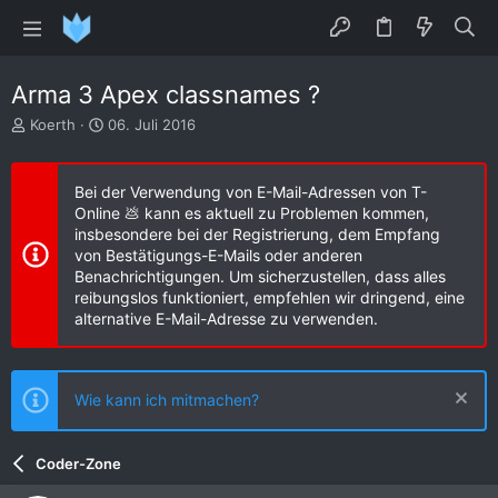
Arma 3 Apex classnames ?
E
E
Koerth
06. Juli 2016
r
r
s
s
t
t
Bei der Verwendung von E-Mail-Adressen von T-
e
e
Online 💩 kann es aktuell zu Problemen kommen,
l
l
insbesondere bei der Registrierung, dem Empfang
l
l
von Bestätigungs-E-Mails oder anderen
e
t
Benachrichtigungen. Um sicherzustellen, dass alles
r
a
reibungslos funktioniert, empfehlen wir dringend, eine
m
alternative E-Mail-Adresse zu verwenden.
Wie kann ich mitmachen?
Coder-Zone