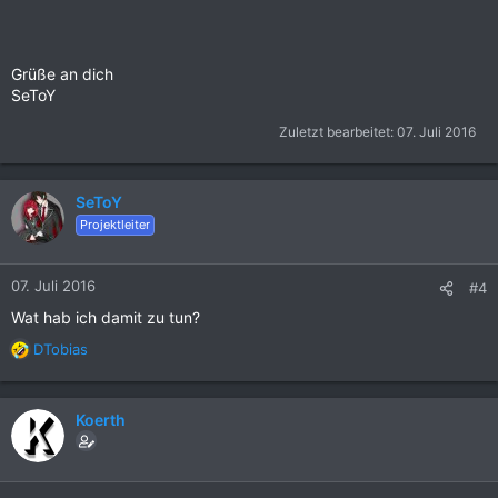
Grüße an dich
SeToY
Zuletzt bearbeitet:
07. Juli 2016
SeToY
Projektleiter
07. Juli 2016
#4
Wat hab ich damit zu tun?
DTobias
R
e
a
k
Koerth
t
i
o
n