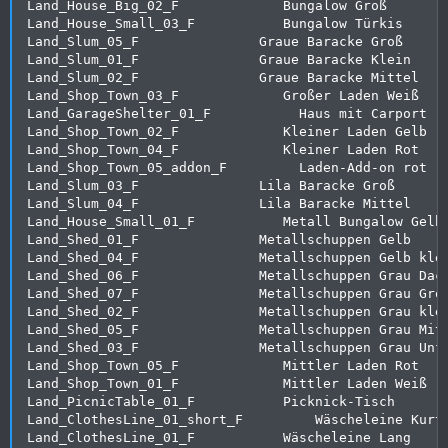
Land_House_Big_02_F             Bungalow Groß

Land_House_Small_03_F           Bungalow Türkis

Land_Slum_05_F               Graue Baracke Groß

Land_Slum_01_F               Graue Baracke Klein

Land_Slum_02_F               Graue Baracke Mittel

Land_Shop_Town_03_F             Großer Laden Weiß

Land_GarageShelter_01_F           Haus mit Carport

Land_Shop_Town_02_F             Kleiner Laden Gelb

Land_Shop_Town_04_F             Kleiner Laden Rot

Land_Shop_Town_05_addon_F         Laden-Add-on rot

Land_Slum_03_F               Lila Baracke Groß

Land_Slum_04_F               Lila Baracke Mittel

Land_House_Small_01_F           Metall Bungalow Gelb

Land_Shed_01_F               Metallschuppen Gelb

Land_Shed_04_F               Metallschuppen Gelb klei
Land_Shed_06_F               Metallschuppen Grau Dach
Land_Shed_07_F               Metallschuppen Grau Groß
Land_Shed_02_F               Metallschuppen Grau klei
Land_Shed_05_F               Metallschuppen Grau Mitt
Land_Shed_03_F               Metallschuppen Grau Unfe
Land_Shop_Town_05_F             Mittler Laden Rot

Land_Shop_Town_01_F             Mittler Laden Weiß

Land_PicnicTable_01_F           Picknick-Tisch

Land_ClothesLine_01_short_F         Wäscheleine Kurtz
Land_ClothesLine_01_F           Wäscheleine Lang
