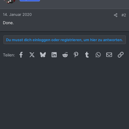
14. Januar 2020
#2
Done.
Du musst dich einloggen oder registrieren, um hier zu antworten.
Facebook
X (Twitter)
Bluesky
LinkedIn
Reddit
Pinterest
Tumblr
WhatsApp
E-Mail
Li
Teilen: