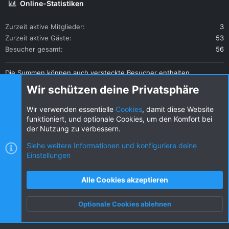
Online-Statistiken
Zurzeit aktive Mitglieder
3
Zurzeit aktive Gäste
53
Besucher gesamt
56
Die Summen können auch versteckte Besucher enthalten.
Teilen
Wir schützen deine Privatsphäre
Diese Seite teilen
Wir verwenden essentielle
Cookies
, damit diese Website
funktioniert, und optionale Cookies, um den Komfort bei
der Nutzung zu verbessern.
Siehe weitere Informationen und konfiguriere deine
Einstellungen
Cookies
KW dark
Deutsch (DE) [Du]
Kontakt
Nutzungsbedingungen
Datenschutz
Alle Cookies akzeptieren
Hilfe und Impressum
R
S
Optionale Cookies ablehnen
S
Oben
Unten