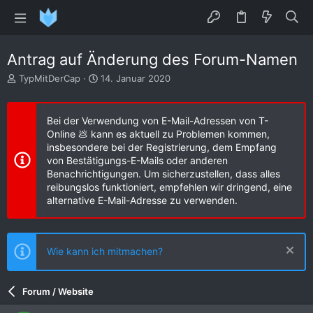
Antrag auf Änderung des Forum-Namen
E
E
TypMitDerCap
14. Januar 2020
r
r
s
s
t
t
Bei der Verwendung von E-Mail-Adressen von T-
e
e
Online 💩 kann es aktuell zu Problemen kommen,
l
l
insbesondere bei der Registrierung, dem Empfang
l
l
von Bestätigungs-E-Mails oder anderen
e
t
Benachrichtigungen. Um sicherzustellen, dass alles
r
a
reibungslos funktioniert, empfehlen wir dringend, eine
m
alternative E-Mail-Adresse zu verwenden.
Wie kann ich mitmachen?
Forum / Website